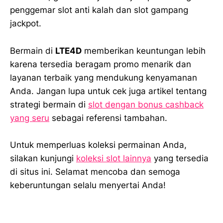
penggemar slot anti kalah dan slot gampang
jackpot.
Bermain di
LTE4D
memberikan keuntungan lebih
karena tersedia beragam promo menarik dan
layanan terbaik yang mendukung kenyamanan
Anda. Jangan lupa untuk cek juga artikel tentang
strategi bermain di
slot dengan bonus cashback
yang seru
sebagai referensi tambahan.
Untuk memperluas koleksi permainan Anda,
silakan kunjungi
koleksi slot lainnya
yang tersedia
di situs ini. Selamat mencoba dan semoga
keberuntungan selalu menyertai Anda!