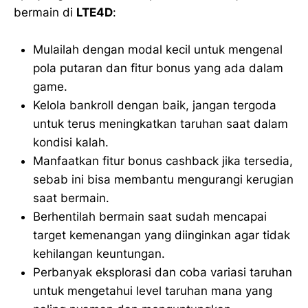
bermain di
LTE4D
:
Mulailah dengan modal kecil untuk mengenal
pola putaran dan fitur bonus yang ada dalam
game.
Kelola bankroll dengan baik, jangan tergoda
untuk terus meningkatkan taruhan saat dalam
kondisi kalah.
Manfaatkan fitur bonus cashback jika tersedia,
sebab ini bisa membantu mengurangi kerugian
saat bermain.
Berhentilah bermain saat sudah mencapai
target kemenangan yang diinginkan agar tidak
kehilangan keuntungan.
Perbanyak eksplorasi dan coba variasi taruhan
untuk mengetahui level taruhan mana yang