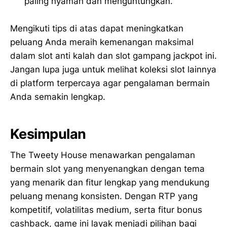
paling nyaman dan menguntungkan.
Mengikuti tips di atas dapat meningkatkan
peluang Anda meraih kemenangan maksimal
dalam slot anti kalah dan slot gampang jackpot ini.
Jangan lupa juga untuk melihat koleksi slot lainnya
di platform terpercaya agar pengalaman bermain
Anda semakin lengkap.
Kesimpulan
The Tweety House menawarkan pengalaman
bermain slot yang menyenangkan dengan tema
yang menarik dan fitur lengkap yang mendukung
peluang menang konsisten. Dengan RTP yang
kompetitif, volatilitas medium, serta fitur bonus
cashback, game ini layak menjadi pilihan bagi