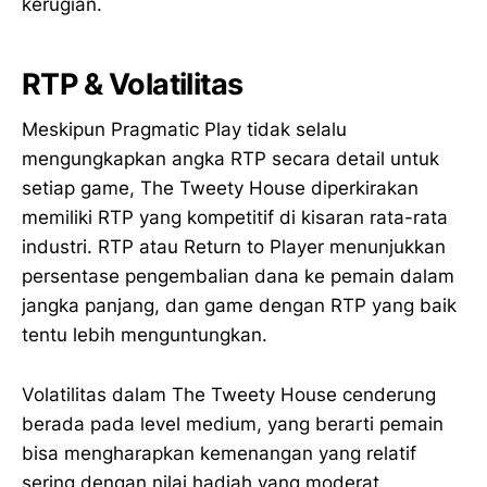
kerugian.
RTP & Volatilitas
Meskipun Pragmatic Play tidak selalu
mengungkapkan angka RTP secara detail untuk
setiap game, The Tweety House diperkirakan
memiliki RTP yang kompetitif di kisaran rata-rata
industri. RTP atau Return to Player menunjukkan
persentase pengembalian dana ke pemain dalam
jangka panjang, dan game dengan RTP yang baik
tentu lebih menguntungkan.
Volatilitas dalam The Tweety House cenderung
berada pada level medium, yang berarti pemain
bisa mengharapkan kemenangan yang relatif
sering dengan nilai hadiah yang moderat.