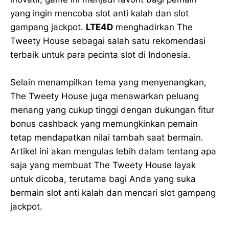
yang ingin mencoba slot anti kalah dan slot
gampang jackpot.
LTE4D
menghadirkan The
Tweety House sebagai salah satu rekomendasi
terbaik untuk para pecinta slot di Indonesia.
Selain menampilkan tema yang menyenangkan,
The Tweety House juga menawarkan peluang
menang yang cukup tinggi dengan dukungan fitur
bonus cashback yang memungkinkan pemain
tetap mendapatkan nilai tambah saat bermain.
Artikel ini akan mengulas lebih dalam tentang apa
saja yang membuat The Tweety House layak
untuk dicoba, terutama bagi Anda yang suka
bermain slot anti kalah dan mencari slot gampang
jackpot.