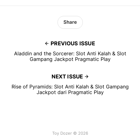
Share
PREVIOUS ISSUE
Aladdin and the Sorcerer: Slot Anti Kalah & Slot
Gampang Jackpot Pragmatic Play
NEXT ISSUE
Rise of Pyramids: Slot Anti Kalah & Slot Gampang
Jackpot dari Pragmatic Play
Toy Dozer © 2026