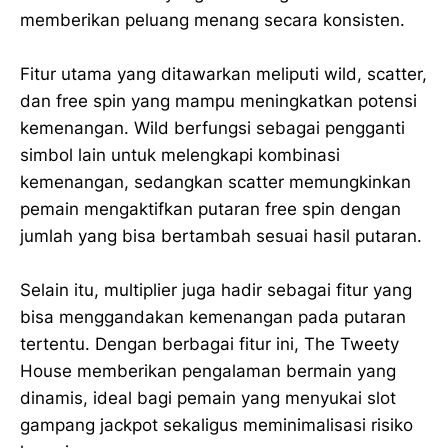
memberikan peluang menang secara konsisten.
Fitur utama yang ditawarkan meliputi wild, scatter,
dan free spin yang mampu meningkatkan potensi
kemenangan. Wild berfungsi sebagai pengganti
simbol lain untuk melengkapi kombinasi
kemenangan, sedangkan scatter memungkinkan
pemain mengaktifkan putaran free spin dengan
jumlah yang bisa bertambah sesuai hasil putaran.
Selain itu, multiplier juga hadir sebagai fitur yang
bisa menggandakan kemenangan pada putaran
tertentu. Dengan berbagai fitur ini, The Tweety
House memberikan pengalaman bermain yang
dinamis, ideal bagi pemain yang menyukai slot
gampang jackpot sekaligus meminimalisasi risiko