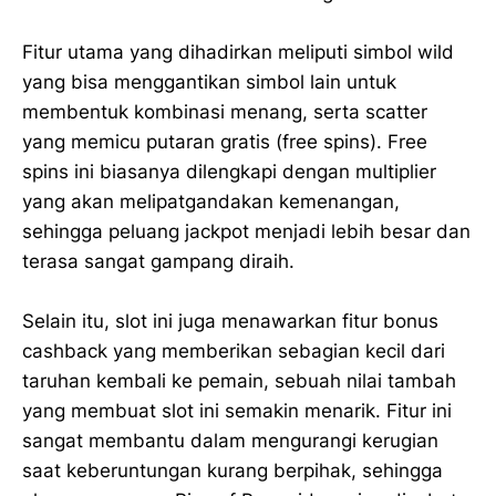
Fitur utama yang dihadirkan meliputi simbol wild
yang bisa menggantikan simbol lain untuk
membentuk kombinasi menang, serta scatter
yang memicu putaran gratis (free spins). Free
spins ini biasanya dilengkapi dengan multiplier
yang akan melipatgandakan kemenangan,
sehingga peluang jackpot menjadi lebih besar dan
terasa sangat gampang diraih.
Selain itu, slot ini juga menawarkan fitur bonus
cashback yang memberikan sebagian kecil dari
taruhan kembali ke pemain, sebuah nilai tambah
yang membuat slot ini semakin menarik. Fitur ini
sangat membantu dalam mengurangi kerugian
saat keberuntungan kurang berpihak, sehingga