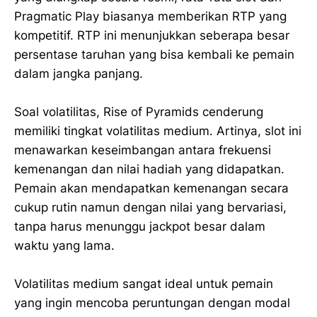
Pragmatic Play biasanya memberikan RTP yang
kompetitif. RTP ini menunjukkan seberapa besar
persentase taruhan yang bisa kembali ke pemain
dalam jangka panjang.
Soal volatilitas, Rise of Pyramids cenderung
memiliki tingkat volatilitas medium. Artinya, slot ini
menawarkan keseimbangan antara frekuensi
kemenangan dan nilai hadiah yang didapatkan.
Pemain akan mendapatkan kemenangan secara
cukup rutin namun dengan nilai yang bervariasi,
tanpa harus menunggu jackpot besar dalam
waktu yang lama.
Volatilitas medium sangat ideal untuk pemain
yang ingin mencoba peruntungan dengan modal