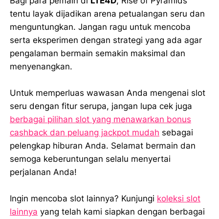
Bagi para pemain di
LTE4D
, Rise of Pyramids
tentu layak dijadikan arena petualangan seru dan
menguntungkan. Jangan ragu untuk mencoba
serta eksperimen dengan strategi yang ada agar
pengalaman bermain semakin maksimal dan
menyenangkan.
Untuk memperluas wawasan Anda mengenai slot
seru dengan fitur serupa, jangan lupa cek juga
berbagai pilihan slot yang menawarkan bonus
cashback dan peluang jackpot mudah
sebagai
pelengkap hiburan Anda. Selamat bermain dan
semoga keberuntungan selalu menyertai
perjalanan Anda!
Ingin mencoba slot lainnya? Kunjungi
koleksi slot
lainnya
yang telah kami siapkan dengan berbagai