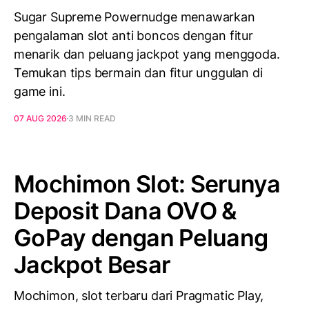
Sugar Supreme Powernudge menawarkan
pengalaman slot anti boncos dengan fitur
menarik dan peluang jackpot yang menggoda.
Temukan tips bermain dan fitur unggulan di
game ini.
07 AUG 2026
3 MIN READ
Mochimon Slot: Serunya
Deposit Dana OVO &
GoPay dengan Peluang
Jackpot Besar
Mochimon, slot terbaru dari Pragmatic Play,