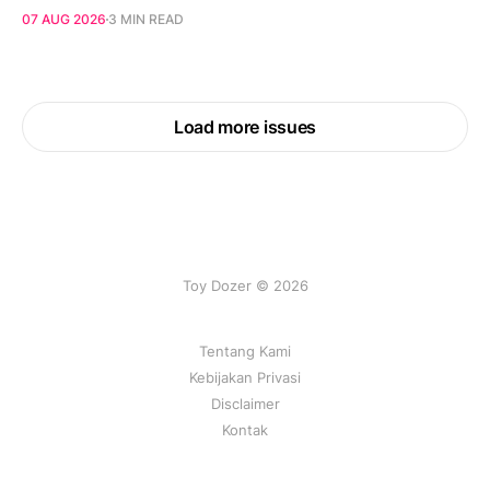
07 AUG 2026
3 MIN READ
Load more issues
Toy Dozer © 2026
Tentang Kami
Kebijakan Privasi
Disclaimer
Kontak