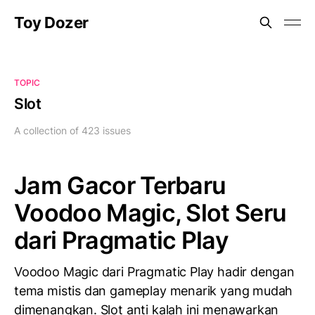
Toy Dozer
TOPIC
Slot
A collection of 423 issues
Jam Gacor Terbaru
Voodoo Magic, Slot Seru
dari Pragmatic Play
Voodoo Magic dari Pragmatic Play hadir dengan
tema mistis dan gameplay menarik yang mudah
dimenangkan. Slot anti kalah ini menawarkan