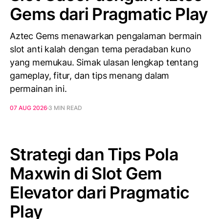
Gems dari Pragmatic Play
Aztec Gems menawarkan pengalaman bermain
slot anti kalah dengan tema peradaban kuno
yang memukau. Simak ulasan lengkap tentang
gameplay, fitur, dan tips menang dalam
permainan ini.
07 AUG 2026
3 MIN READ
Strategi dan Tips Pola
Maxwin di Slot Gem
Elevator dari Pragmatic
Play