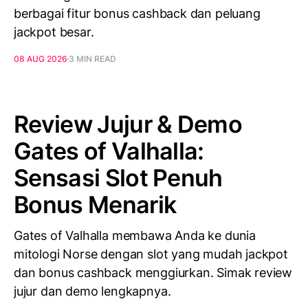
berbagai fitur bonus cashback dan peluang
jackpot besar.
08 AUG 2026
3 MIN READ
Review Jujur & Demo
Gates of Valhalla:
Sensasi Slot Penuh
Bonus Menarik
Gates of Valhalla membawa Anda ke dunia
mitologi Norse dengan slot yang mudah jackpot
dan bonus cashback menggiurkan. Simak review
jujur dan demo lengkapnya.