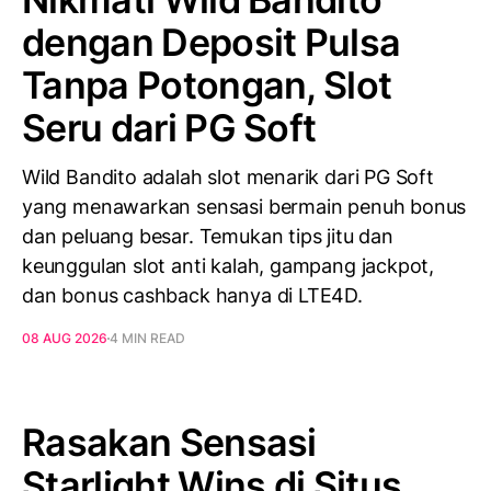
dengan Deposit Pulsa
Tanpa Potongan, Slot
Seru dari PG Soft
Wild Bandito adalah slot menarik dari PG Soft
yang menawarkan sensasi bermain penuh bonus
dan peluang besar. Temukan tips jitu dan
keunggulan slot anti kalah, gampang jackpot,
dan bonus cashback hanya di LTE4D.
08 AUG 2026
4 MIN READ
Rasakan Sensasi
Starlight Wins di Situs