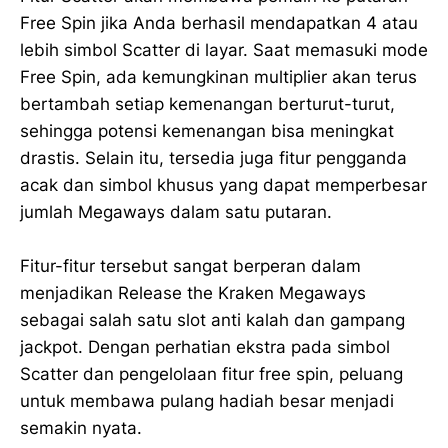
Free Spin jika Anda berhasil mendapatkan 4 atau
lebih simbol Scatter di layar. Saat memasuki mode
Free Spin, ada kemungkinan multiplier akan terus
bertambah setiap kemenangan berturut-turut,
sehingga potensi kemenangan bisa meningkat
drastis. Selain itu, tersedia juga fitur pengganda
acak dan simbol khusus yang dapat memperbesar
jumlah Megaways dalam satu putaran.
Fitur-fitur tersebut sangat berperan dalam
menjadikan Release the Kraken Megaways
sebagai salah satu slot anti kalah dan gampang
jackpot. Dengan perhatian ekstra pada simbol
Scatter dan pengelolaan fitur free spin, peluang
untuk membawa pulang hadiah besar menjadi
semakin nyata.