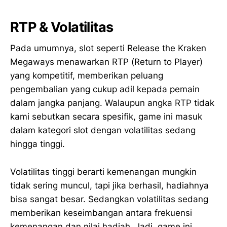
RTP & Volatilitas
Pada umumnya, slot seperti Release the Kraken
Megaways menawarkan RTP (Return to Player)
yang kompetitif, memberikan peluang
pengembalian yang cukup adil kepada pemain
dalam jangka panjang. Walaupun angka RTP tidak
kami sebutkan secara spesifik, game ini masuk
dalam kategori slot dengan volatilitas sedang
hingga tinggi.
Volatilitas tinggi berarti kemenangan mungkin
tidak sering muncul, tapi jika berhasil, hadiahnya
bisa sangat besar. Sedangkan volatilitas sedang
memberikan keseimbangan antara frekuensi
kemenangan dan nilai hadiah. Jadi, game ini