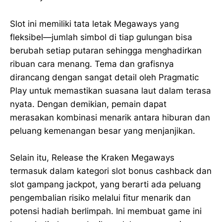
Slot ini memiliki tata letak Megaways yang
fleksibel—jumlah simbol di tiap gulungan bisa
berubah setiap putaran sehingga menghadirkan
ribuan cara menang. Tema dan grafisnya
dirancang dengan sangat detail oleh Pragmatic
Play untuk memastikan suasana laut dalam terasa
nyata. Dengan demikian, pemain dapat
merasakan kombinasi menarik antara hiburan dan
peluang kemenangan besar yang menjanjikan.
Selain itu, Release the Kraken Megaways
termasuk dalam kategori slot bonus cashback dan
slot gampang jackpot, yang berarti ada peluang
pengembalian risiko melalui fitur menarik dan
potensi hadiah berlimpah. Ini membuat game ini