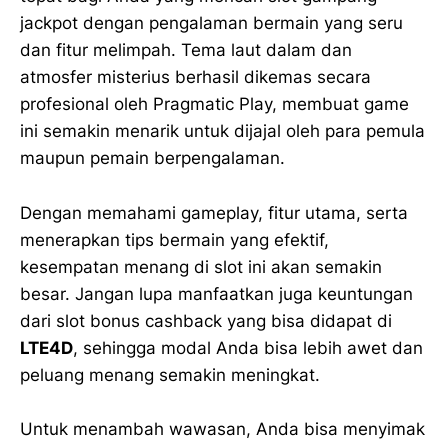
jackpot dengan pengalaman bermain yang seru
dan fitur melimpah. Tema laut dalam dan
atmosfer misterius berhasil dikemas secara
profesional oleh Pragmatic Play, membuat game
ini semakin menarik untuk dijajal oleh para pemula
maupun pemain berpengalaman.
Dengan memahami gameplay, fitur utama, serta
menerapkan tips bermain yang efektif,
kesempatan menang di slot ini akan semakin
besar. Jangan lupa manfaatkan juga keuntungan
dari slot bonus cashback yang bisa didapat di
LTE4D
, sehingga modal Anda bisa lebih awet dan
peluang menang semakin meningkat.
Untuk menambah wawasan, Anda bisa menyimak