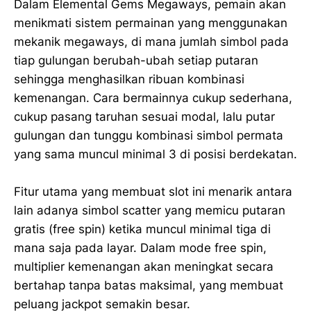
Dalam Elemental Gems Megaways, pemain akan
menikmati sistem permainan yang menggunakan
mekanik megaways, di mana jumlah simbol pada
tiap gulungan berubah-ubah setiap putaran
sehingga menghasilkan ribuan kombinasi
kemenangan. Cara bermainnya cukup sederhana,
cukup pasang taruhan sesuai modal, lalu putar
gulungan dan tunggu kombinasi simbol permata
yang sama muncul minimal 3 di posisi berdekatan.
Fitur utama yang membuat slot ini menarik antara
lain adanya simbol scatter yang memicu putaran
gratis (free spin) ketika muncul minimal tiga di
mana saja pada layar. Dalam mode free spin,
multiplier kemenangan akan meningkat secara
bertahap tanpa batas maksimal, yang membuat
peluang jackpot semakin besar.