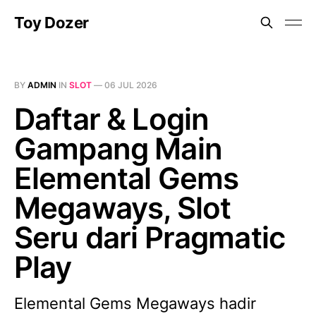
Toy Dozer
BY
ADMIN
IN
SLOT
—
06 JUL 2026
Daftar & Login
Gampang Main
Elemental Gems
Megaways, Slot
Seru dari Pragmatic
Play
Elemental Gems Megaways hadir