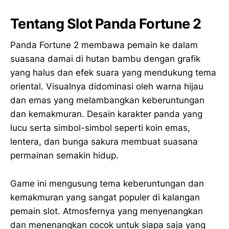
Tentang Slot Panda Fortune 2
Panda Fortune 2 membawa pemain ke dalam
suasana damai di hutan bambu dengan grafik
yang halus dan efek suara yang mendukung tema
oriental. Visualnya didominasi oleh warna hijau
dan emas yang melambangkan keberuntungan
dan kemakmuran. Desain karakter panda yang
lucu serta simbol-simbol seperti koin emas,
lentera, dan bunga sakura membuat suasana
permainan semakin hidup.
Game ini mengusung tema keberuntungan dan
kemakmuran yang sangat populer di kalangan
pemain slot. Atmosfernya yang menyenangkan
dan menenangkan cocok untuk siapa saja yang