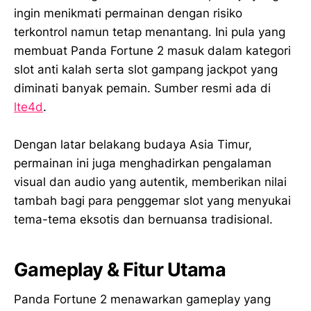
ingin menikmati permainan dengan risiko
terkontrol namun tetap menantang. Ini pula yang
membuat Panda Fortune 2 masuk dalam kategori
slot anti kalah serta slot gampang jackpot yang
diminati banyak pemain. Sumber resmi ada di
lte4d
.
Dengan latar belakang budaya Asia Timur,
permainan ini juga menghadirkan pengalaman
visual dan audio yang autentik, memberikan nilai
tambah bagi para penggemar slot yang menyukai
tema-tema eksotis dan bernuansa tradisional.
Gameplay & Fitur Utama
Panda Fortune 2 menawarkan gameplay yang