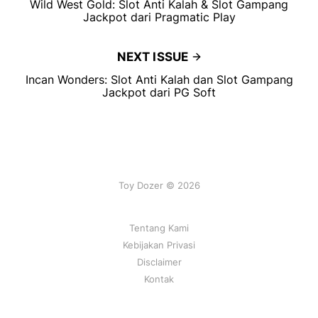
Wild West Gold: Slot Anti Kalah & Slot Gampang
Jackpot dari Pragmatic Play
NEXT ISSUE
Incan Wonders: Slot Anti Kalah dan Slot Gampang
Jackpot dari PG Soft
Toy Dozer © 2026
Tentang Kami
Kebijakan Privasi
Disclaimer
Kontak