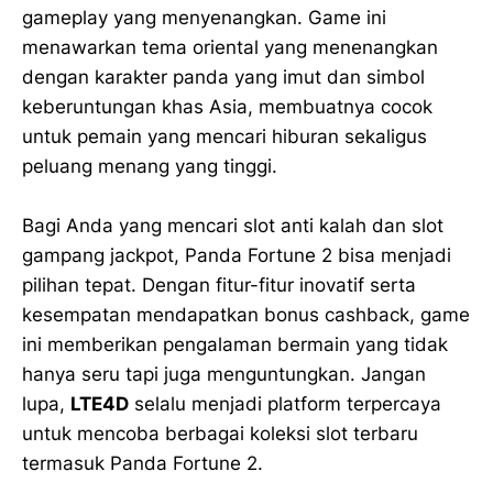
gameplay yang menyenangkan. Game ini
menawarkan tema oriental yang menenangkan
dengan karakter panda yang imut dan simbol
keberuntungan khas Asia, membuatnya cocok
untuk pemain yang mencari hiburan sekaligus
peluang menang yang tinggi.
Bagi Anda yang mencari slot anti kalah dan slot
gampang jackpot, Panda Fortune 2 bisa menjadi
pilihan tepat. Dengan fitur-fitur inovatif serta
kesempatan mendapatkan bonus cashback, game
ini memberikan pengalaman bermain yang tidak
hanya seru tapi juga menguntungkan. Jangan
lupa,
LTE4D
selalu menjadi platform terpercaya
untuk mencoba berbagai koleksi slot terbaru
termasuk Panda Fortune 2.