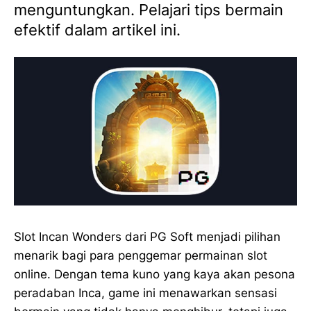
menguntungkan. Pelajari tips bermain
efektif dalam artikel ini.
Slot Incan Wonders dari PG Soft menjadi pilihan
menarik bagi para penggemar permainan slot
online. Dengan tema kuno yang kaya akan pesona
peradaban Inca, game ini menawarkan sensasi