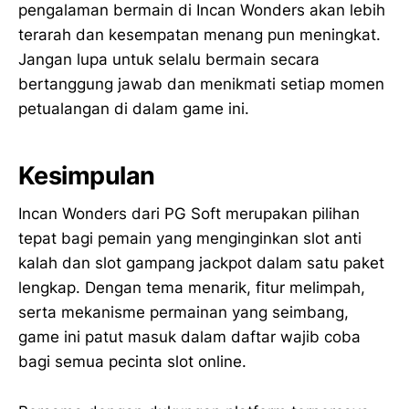
pengalaman bermain di Incan Wonders akan lebih
terarah dan kesempatan menang pun meningkat.
Jangan lupa untuk selalu bermain secara
bertanggung jawab dan menikmati setiap momen
petualangan di dalam game ini.
Kesimpulan
Incan Wonders dari PG Soft merupakan pilihan
tepat bagi pemain yang menginginkan slot anti
kalah dan slot gampang jackpot dalam satu paket
lengkap. Dengan tema menarik, fitur melimpah,
serta mekanisme permainan yang seimbang,
game ini patut masuk dalam daftar wajib coba
bagi semua pecinta slot online.