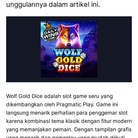
unggulannya dalam artikel ini.
Wolf Gold Dice adalah slot game seru yang
dikembangkan oleh Pragmatic Play. Game ini
langsung menarik perhatian para penggemar slot
karena kombinasi tema klasik dengan fitur modern
yang memanjakan pemain. Dengan tampilan grafis
yang menarik dan gameplay yang mudah diikuti,