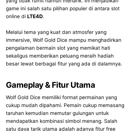
yang tidak rumit namun menarik. Ini menjadikan
game ini salah satu pilihan populer di antara slot
online di
LTE4D
.
Melalui tema yang kuat dan atmosfer yang
immersive, Wolf Gold Dice mampu menghadirkan
pengalaman bermain slot yang memikat hati
sekaligus memberikan peluang meraih hadiah
besar lewat berbagai fitur yang ada di dalamnya.
Gameplay & Fitur Utama
Wolf Gold Dice memiliki format permainan yang
cukup mudah dipahami. Pemain cukup memasang
taruhan kemudian memutar gulungan untuk
mendapatkan kombinasi simbol menang. Salah
satu daya tarik utama adalah adanya fitur free