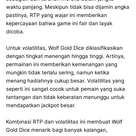
waktu panjang. Meskipun tidak bisa dijamin angka
pastinya, RTP yang wajar ini memberikan
kepercayaan bahwa game ini fair dan layak
dicoba.
Untuk volatilitas, Wolf Gold Dice diklasifikasikan
dengan tingkat menengah hingga tinggi. Artinya,
permainan ini memberikan kemenangan yang
mungkin tidak terlalu sering, namun ketika
menang hadiahnya cukup besar. Volatilitas yang
seperti ini sangat cocok untuk pemain yang suka
tantangan dan tidak keberatan menunggu untuk
mendapatkan jackpot besar.
Kombinasi RTP dan volatilitas ini membuat Wolf
Gold Dice menarik bagi banyak kalangan,