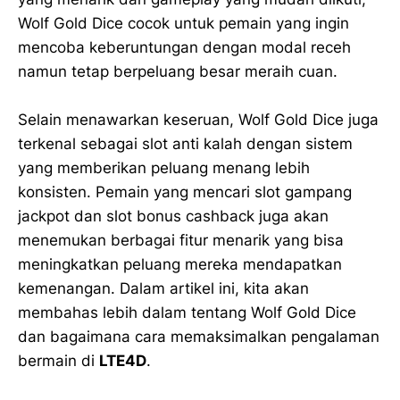
Wolf Gold Dice cocok untuk pemain yang ingin
mencoba keberuntungan dengan modal receh
namun tetap berpeluang besar meraih cuan.
Selain menawarkan keseruan, Wolf Gold Dice juga
terkenal sebagai slot anti kalah dengan sistem
yang memberikan peluang menang lebih
konsisten. Pemain yang mencari slot gampang
jackpot dan slot bonus cashback juga akan
menemukan berbagai fitur menarik yang bisa
meningkatkan peluang mereka mendapatkan
kemenangan. Dalam artikel ini, kita akan
membahas lebih dalam tentang Wolf Gold Dice
dan bagaimana cara memaksimalkan pengalaman
bermain di
LTE4D
.