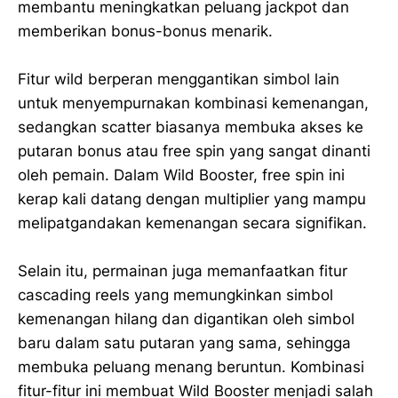
membantu meningkatkan peluang jackpot dan
memberikan bonus-bonus menarik.
Fitur wild berperan menggantikan simbol lain
untuk menyempurnakan kombinasi kemenangan,
sedangkan scatter biasanya membuka akses ke
putaran bonus atau free spin yang sangat dinanti
oleh pemain. Dalam Wild Booster, free spin ini
kerap kali datang dengan multiplier yang mampu
melipatgandakan kemenangan secara signifikan.
Selain itu, permainan juga memanfaatkan fitur
cascading reels yang memungkinkan simbol
kemenangan hilang dan digantikan oleh simbol
baru dalam satu putaran yang sama, sehingga
membuka peluang menang beruntun. Kombinasi
fitur-fitur ini membuat Wild Booster menjadi salah