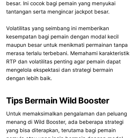
besar. Ini cocok bagi pemain yang menyukai
tantangan serta mengincar jackpot besar.
Volatilitas yang seimbang ini memberikan
kesempatan bagi pemain dengan modal kecil
maupun besar untuk menikmati permainan tanpa
merasa terlalu terbebani. Memahami karakteristik
RTP dan volatilitas penting agar pemain dapat
mengelola ekspektasi dan strategi bermain
dengan lebih baik.
Tips Bermain Wild Booster
Untuk memaksimalkan pengalaman dan peluang
menang di Wild Booster, ada beberapa strategi
yang bisa diterapkan, terutama bagi pemain