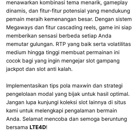
menawarkan kombinasi tema menarik, gameplay
dinamis, dan fitur-fitur potensial yang mendukung
pemain meraih kemenangan besar. Dengan sistem
Megaways dan fitur cascading reels, game ini siap
memberikan sensasi berbeda setiap Anda
memutar gulungan. RTP yang baik serta volatilitas
medium hingga tinggi membuat permainan ini
cocok bagi yang ingin mengejar slot gampang
jackpot dan slot anti kalah.
Implementasikan tips pola maxwin dan strategi
pengelolaan modal yang bijak untuk hasil optimal.
Jangan lupa kunjungi koleksi slot lainnya di situs
kami untuk melengkapi pengalaman bermain
Anda. Selamat mencoba dan semoga beruntung
bersama
LTE4D
!