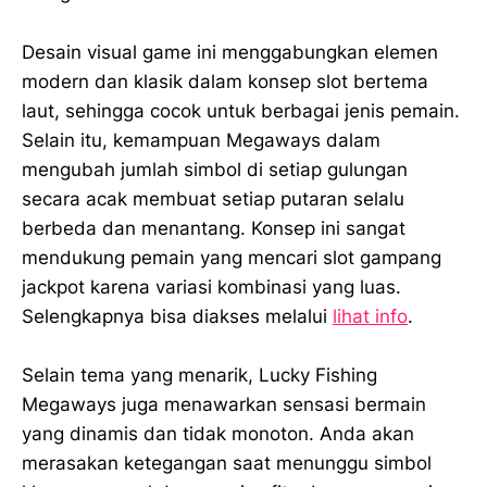
Desain visual game ini menggabungkan elemen
modern dan klasik dalam konsep slot bertema
laut, sehingga cocok untuk berbagai jenis pemain.
Selain itu, kemampuan Megaways dalam
mengubah jumlah simbol di setiap gulungan
secara acak membuat setiap putaran selalu
berbeda dan menantang. Konsep ini sangat
mendukung pemain yang mencari slot gampang
jackpot karena variasi kombinasi yang luas.
Selengkapnya bisa diakses melalui
lihat info
.
Selain tema yang menarik, Lucky Fishing
Megaways juga menawarkan sensasi bermain
yang dinamis dan tidak monoton. Anda akan
merasakan ketegangan saat menunggu simbol