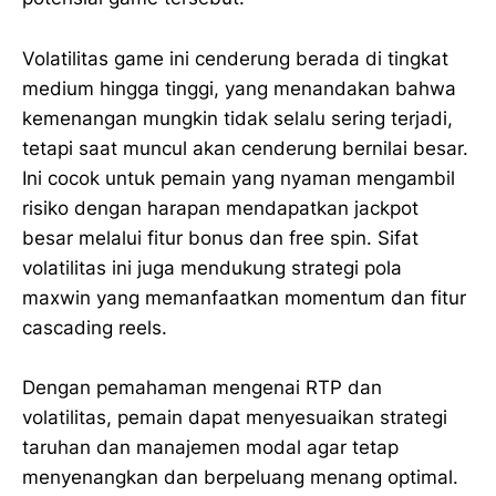
Volatilitas game ini cenderung berada di tingkat
medium hingga tinggi, yang menandakan bahwa
kemenangan mungkin tidak selalu sering terjadi,
tetapi saat muncul akan cenderung bernilai besar.
Ini cocok untuk pemain yang nyaman mengambil
risiko dengan harapan mendapatkan jackpot
besar melalui fitur bonus dan free spin. Sifat
volatilitas ini juga mendukung strategi pola
maxwin yang memanfaatkan momentum dan fitur
cascading reels.
Dengan pemahaman mengenai RTP dan
volatilitas, pemain dapat menyesuaikan strategi
taruhan dan manajemen modal agar tetap
menyenangkan dan berpeluang menang optimal.