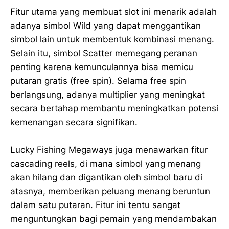
Fitur utama yang membuat slot ini menarik adalah
adanya simbol Wild yang dapat menggantikan
simbol lain untuk membentuk kombinasi menang.
Selain itu, simbol Scatter memegang peranan
penting karena kemunculannya bisa memicu
putaran gratis (free spin). Selama free spin
berlangsung, adanya multiplier yang meningkat
secara bertahap membantu meningkatkan potensi
kemenangan secara signifikan.
Lucky Fishing Megaways juga menawarkan fitur
cascading reels, di mana simbol yang menang
akan hilang dan digantikan oleh simbol baru di
atasnya, memberikan peluang menang beruntun
dalam satu putaran. Fitur ini tentu sangat
menguntungkan bagi pemain yang mendambakan