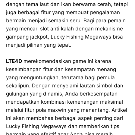
dengan tema laut dan ikan berwarna cerah, tetapi
juga berbagai fitur yang membuat pengalaman
bermain menjadi semakin seru. Bagi para pemain
yang mencari slot anti kalah dengan mekanisme
gampang jackpot, Lucky Fishing Megaways bisa
menjadi pilihan yang tepat.
LTE4D
merekomendasikan game ini karena
keseimbangan fitur dan kesempatan menang
yang menguntungkan, terutama bagi pemula
sekalipun. Dengan menyelami lautan simbol dan
gulungan yang dinamis, Anda berkesempatan
mendapatkan kombinasi kemenangan maksimal
melalui fitur pola maxwin yang menantang. Artikel
ini akan membahas berbagai aspek penting dari
Lucky Fishing Megaways dan memberikan tips
bermain yang efektif agar Anda bisa meraih