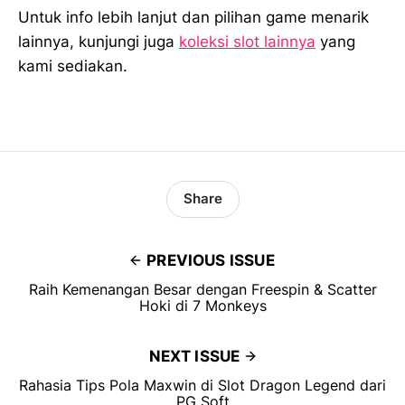
Untuk info lebih lanjut dan pilihan game menarik
lainnya, kunjungi juga
koleksi slot lainnya
yang
kami sediakan.
Share
PREVIOUS ISSUE
Raih Kemenangan Besar dengan Freespin & Scatter
Hoki di 7 Monkeys
NEXT ISSUE
Rahasia Tips Pola Maxwin di Slot Dragon Legend dari
PG Soft