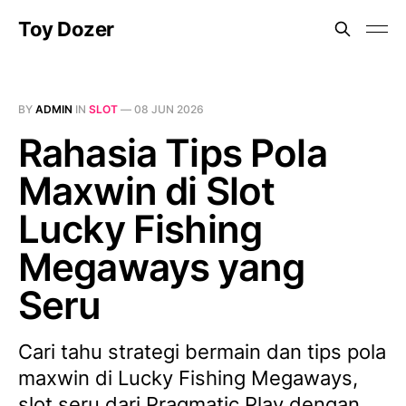
Toy Dozer
BY
ADMIN
IN
SLOT
—
08 JUN 2026
Rahasia Tips Pola
Maxwin di Slot
Lucky Fishing
Megaways yang
Seru
Cari tahu strategi bermain dan tips pola
maxwin di Lucky Fishing Megaways,
slot seru dari Pragmatic Play dengan