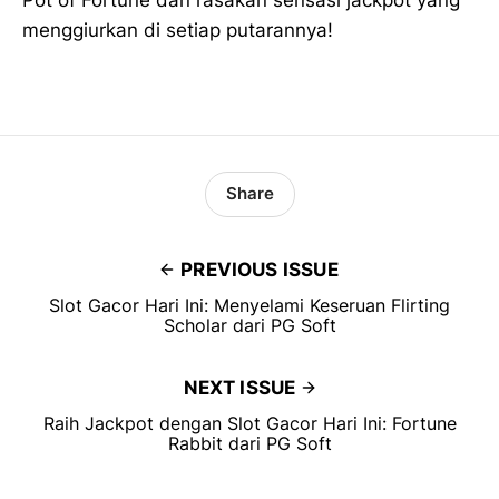
menggiurkan di setiap putarannya!
Share
PREVIOUS ISSUE
Slot Gacor Hari Ini: Menyelami Keseruan Flirting
Scholar dari PG Soft
NEXT ISSUE
Raih Jackpot dengan Slot Gacor Hari Ini: Fortune
Rabbit dari PG Soft