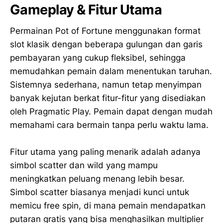
Gameplay & Fitur Utama
Permainan Pot of Fortune menggunakan format
slot klasik dengan beberapa gulungan dan garis
pembayaran yang cukup fleksibel, sehingga
memudahkan pemain dalam menentukan taruhan.
Sistemnya sederhana, namun tetap menyimpan
banyak kejutan berkat fitur-fitur yang disediakan
oleh Pragmatic Play. Pemain dapat dengan mudah
memahami cara bermain tanpa perlu waktu lama.
Fitur utama yang paling menarik adalah adanya
simbol scatter dan wild yang mampu
meningkatkan peluang menang lebih besar.
Simbol scatter biasanya menjadi kunci untuk
memicu free spin, di mana pemain mendapatkan
putaran gratis yang bisa menghasilkan multiplier