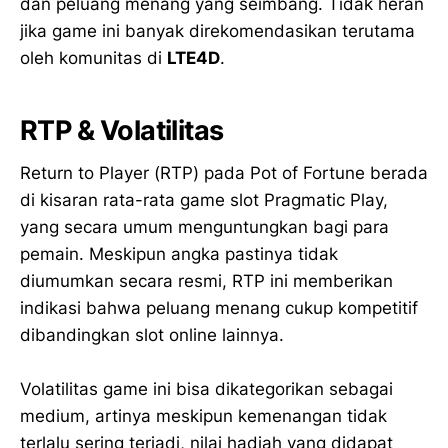
dan peluang menang yang seimbang. Tidak heran
jika game ini banyak direkomendasikan terutama
oleh komunitas di
LTE4D
.
RTP & Volatilitas
Return to Player (RTP) pada Pot of Fortune berada
di kisaran rata-rata game slot Pragmatic Play,
yang secara umum menguntungkan bagi para
pemain. Meskipun angka pastinya tidak
diumumkan secara resmi, RTP ini memberikan
indikasi bahwa peluang menang cukup kompetitif
dibandingkan slot online lainnya.
Volatilitas game ini bisa dikategorikan sebagai
medium, artinya meskipun kemenangan tidak
terlalu sering terjadi, nilai hadiah yang didapat