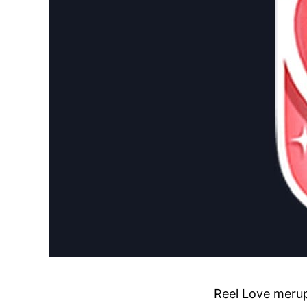
Reel Love merup