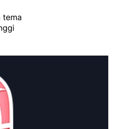
n tema
nggi