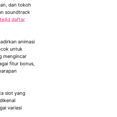
gan, dan tokoh
an soundtrack
lte4d daftar
adirkan animasi
ocok untuk
g mengincar
gai fitur bonus,
harapan
a slot yang
dikenal
ai variasi