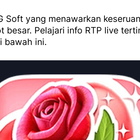
 PG Soft yang menawarkan keserua
besar. Pelajari info RTP live terti
i bawah ini.