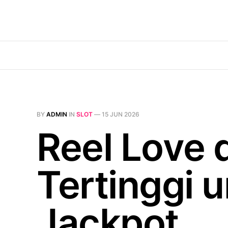
BY
ADMIN
IN
SLOT
—
15 JUN 2026
Reel Love 
Tertinggi 
Jackpot