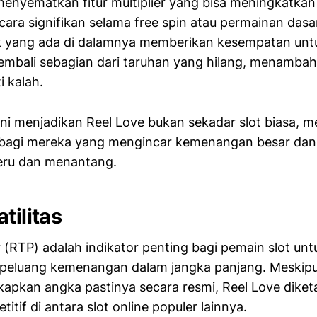
menyematkan fitur multiplier yang bisa meningkatkan 
ra signifikan selama free spin atau permainan dasar.
 yang ada di dalamnya memberikan kesempatan unt
bali sebagian dari taruhan yang hilang, menambah n
i kalah.
 ini menjadikan Reel Love bukan sekadar slot biasa, m
k bagi mereka yang mengincar kemenangan besar da
eru dan menantang.
tilitas
r (RTP) adalah indikator penting bagi pemain slot u
 peluang kemenangan dalam jangka panjang. Meskipu
apkan angka pastinya secara resmi, Reel Love diketa
tif di antara slot online populer lainnya.