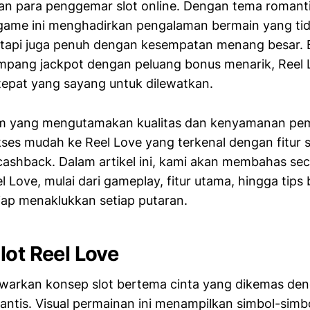
an para penggemar slot online. Dengan tema romanti
game ini menghadirkan pengalaman bermain yang ti
api juga penuh dengan kesempatan menang besar. 
mpang jackpot dengan peluang bonus menarik, Reel 
 tepat yang sayang untuk dilewatkan.
rm yang mengutamakan kualitas dan kenyamanan pe
es mudah ke Reel Love yang terkenal dengan fitur sl
cashback. Dalam artikel ini, kami akan membahas se
l Love, mulai dari gameplay, fitur utama, hingga tips
ap menaklukkan setiap putaran.
lot Reel Love
warkan konsep slot bertema cinta yang dikemas de
ntis. Visual permainan ini menampilkan simbol-simb