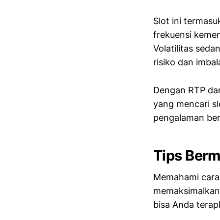
Slot ini termas
frekuensi kemen
Volatilitas sed
risiko dan imba
Dengan RTP dan 
yang mencari sl
pengalaman ber
Tips Berm
Memahami cara 
memaksimalkan p
bisa Anda terap