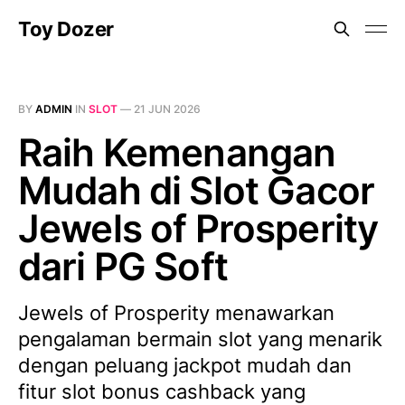
Toy Dozer
BY
ADMIN
IN
SLOT
—
21 JUN 2026
Raih Kemenangan
Mudah di Slot Gacor
Jewels of Prosperity
dari PG Soft
Jewels of Prosperity menawarkan
pengalaman bermain slot yang menarik
dengan peluang jackpot mudah dan
fitur slot bonus cashback yang