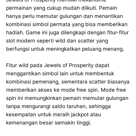
permainan yang cukup mudah diikuti. Pemain
hanya perlu memutar gulungan dan menantikan
kombinasi simbol permata yang bisa memberikan
hadiah. Game ini juga dilengkapi dengan fitur-fitur
slot modern seperti wild dan scatter yang
berfungsi untuk meningkatkan peluang menang.
Fitur wild pada Jewels of Prosperity dapat
menggantikan simbol lain untuk membentuk
kombinasi pemenang, sementara scatter biasanya
memberikan akses ke mode free spin. Mode free
spin ini memungkinkan pemain memutar gulungan
tanpa mengurangi saldo taruhan, sehingga
kesempatan untuk meraih jackpot atau
kemenangan besar semakin tinggi.