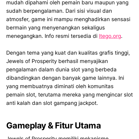
mudah dipahami oleh pemain baru maupun yang
sudah berpengalaman. Dari sisi visual dan
atmosfer, game ini mampu menghadirkan sensasi
bermain yang menyenangkan sekaligus
menegangkan. Info resmi tersedia di
ltego.org
.
Dengan tema yang kuat dan kualitas grafis tinggi,
Jewels of Prosperity berhasil menyajikan
pengalaman dalam dunia slot yang berbeda
dibandingkan dengan banyak game lainnya. Ini
yang membuatnya diminati oleh komunitas
pemain slot, terutama mereka yang mengincar slot
anti kalah dan slot gampang jackpot.
Gameplay & Fitur Utama
Jewels of Prosperity memiliki mekanisme