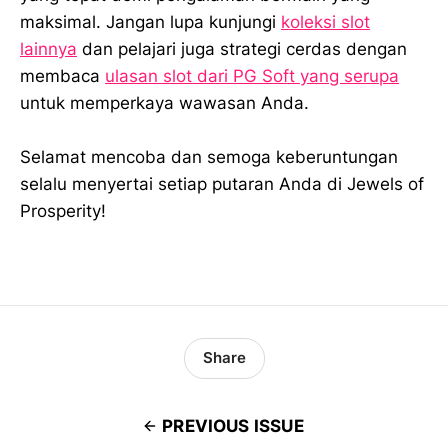
maksimal. Jangan lupa kunjungi
koleksi slot
lainnya
dan pelajari juga strategi cerdas dengan
membaca
ulasan slot dari PG Soft yang serupa
untuk memperkaya wawasan Anda.
Selamat mencoba dan semoga keberuntungan
selalu menyertai setiap putaran Anda di Jewels of
Prosperity!
Share
PREVIOUS ISSUE