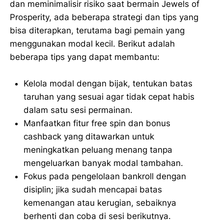
dan meminimalisir risiko saat bermain Jewels of
Prosperity, ada beberapa strategi dan tips yang
bisa diterapkan, terutama bagi pemain yang
menggunakan modal kecil. Berikut adalah
beberapa tips yang dapat membantu:
Kelola modal dengan bijak, tentukan batas
taruhan yang sesuai agar tidak cepat habis
dalam satu sesi permainan.
Manfaatkan fitur free spin dan bonus
cashback yang ditawarkan untuk
meningkatkan peluang menang tanpa
mengeluarkan banyak modal tambahan.
Fokus pada pengelolaan bankroll dengan
disiplin; jika sudah mencapai batas
kemenangan atau kerugian, sebaiknya
berhenti dan coba di sesi berikutnya.