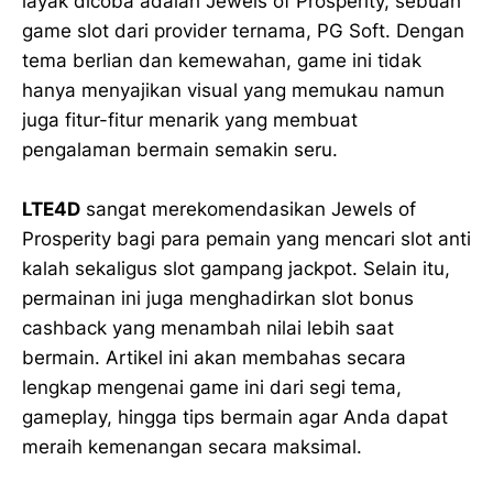
layak dicoba adalah Jewels of Prosperity, sebuah
game slot dari provider ternama, PG Soft. Dengan
tema berlian dan kemewahan, game ini tidak
hanya menyajikan visual yang memukau namun
juga fitur-fitur menarik yang membuat
pengalaman bermain semakin seru.
LTE4D
sangat merekomendasikan Jewels of
Prosperity bagi para pemain yang mencari slot anti
kalah sekaligus slot gampang jackpot. Selain itu,
permainan ini juga menghadirkan slot bonus
cashback yang menambah nilai lebih saat
bermain. Artikel ini akan membahas secara
lengkap mengenai game ini dari segi tema,
gameplay, hingga tips bermain agar Anda dapat
meraih kemenangan secara maksimal.