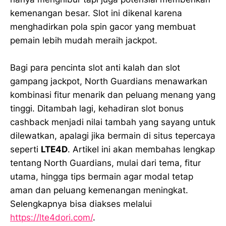
kemenangan besar. Slot ini dikenal karena
menghadirkan pola spin gacor yang membuat
pemain lebih mudah meraih jackpot.
Bagi para pencinta slot anti kalah dan slot
gampang jackpot, North Guardians menawarkan
kombinasi fitur menarik dan peluang menang yang
tinggi. Ditambah lagi, kehadiran slot bonus
cashback menjadi nilai tambah yang sayang untuk
dilewatkan, apalagi jika bermain di situs tepercaya
seperti
LTE4D
. Artikel ini akan membahas lengkap
tentang North Guardians, mulai dari tema, fitur
utama, hingga tips bermain agar modal tetap
aman dan peluang kemenangan meningkat.
Selengkapnya bisa diakses melalui
https://lte4dori.com/
.