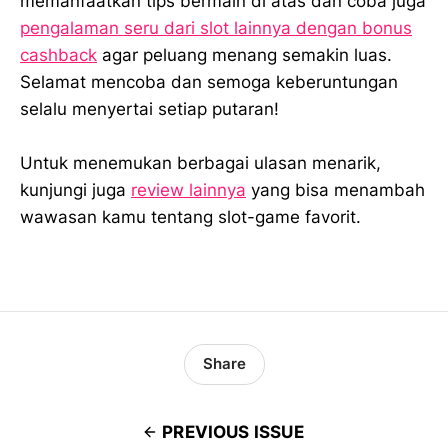
memanfaatkan tips bermain di atas dan coba juga
pengalaman seru dari slot lainnya dengan bonus
cashback
agar peluang menang semakin luas.
Selamat mencoba dan semoga keberuntungan
selalu menyertai setiap putaran!
Untuk menemukan berbagai ulasan menarik,
kunjungi juga
review lainnya
yang bisa menambah
wawasan kamu tentang slot-game favorit.
Share
PREVIOUS ISSUE