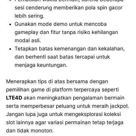
sesi cenderung memberikan pola spin gacor
lebih sering.
Gunakan mode demo untuk mencoba
gameplay dan fitur tanpa risiko kehilangan
modal asli.
Tetapkan batas kemenangan dan kekalahan,
dan berhenti saat batas tercapai untuk
menjaga keuntungan.
Menerapkan tips di atas bersama dengan
pemilihan game di platform terpercaya seperti
LTE4D
akan meningkatkan pengalaman bermain
serta memperbesar peluang untuk meraih jackpot.
Jangan lupa juga untuk mengeksplorasi koleksi
slot lainnya agar variasi permainan tetap terjaga
dan tidak monoton.