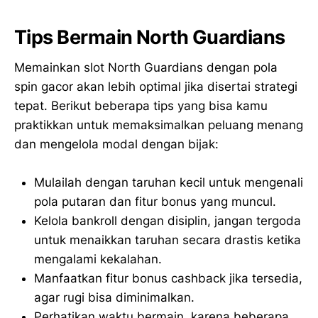
Tips Bermain North Guardians
Memainkan slot North Guardians dengan pola
spin gacor akan lebih optimal jika disertai strategi
tepat. Berikut beberapa tips yang bisa kamu
praktikkan untuk memaksimalkan peluang menang
dan mengelola modal dengan bijak:
Mulailah dengan taruhan kecil untuk mengenali
pola putaran dan fitur bonus yang muncul.
Kelola bankroll dengan disiplin, jangan tergoda
untuk menaikkan taruhan secara drastis ketika
mengalami kekalahan.
Manfaatkan fitur bonus cashback jika tersedia,
agar rugi bisa diminimalkan.
Perhatikan waktu bermain, karena beberapa