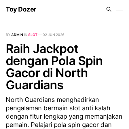
Toy Dozer
BY
ADMIN
IN
SLOT
—
02 JUN 2026
Raih Jackpot
dengan Pola Spin
Gacor di North
Guardians
North Guardians menghadirkan
pengalaman bermain slot anti kalah
dengan fitur lengkap yang memanjakan
pemain. Pelajari pola spin gacor dan