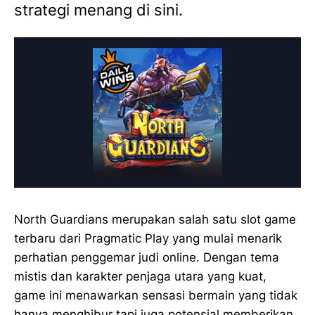
strategi menang di sini.
North Guardians merupakan salah satu slot game
terbaru dari Pragmatic Play yang mulai menarik
perhatian penggemar judi online. Dengan tema
mistis dan karakter penjaga utara yang kuat,
game ini menawarkan sensasi bermain yang tidak
hanya menghibur tapi juga potensial memberikan