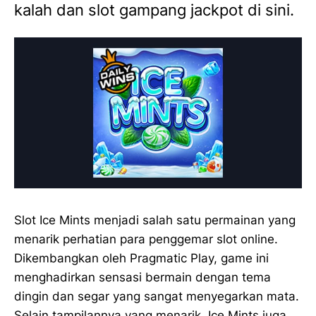
kalah dan slot gampang jackpot di sini.
Slot Ice Mints menjadi salah satu permainan yang
menarik perhatian para penggemar slot online.
Dikembangkan oleh Pragmatic Play, game ini
menghadirkan sensasi bermain dengan tema
dingin dan segar yang sangat menyegarkan mata.
Selain tampilannya yang menarik, Ice Mints juga