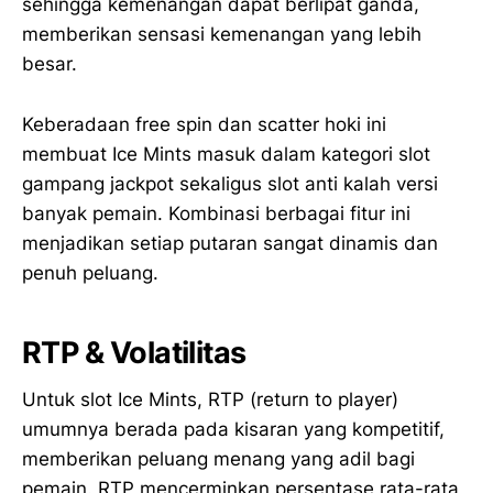
sehingga kemenangan dapat berlipat ganda,
memberikan sensasi kemenangan yang lebih
besar.
Keberadaan free spin dan scatter hoki ini
membuat Ice Mints masuk dalam kategori slot
gampang jackpot sekaligus slot anti kalah versi
banyak pemain. Kombinasi berbagai fitur ini
menjadikan setiap putaran sangat dinamis dan
penuh peluang.
RTP & Volatilitas
Untuk slot Ice Mints, RTP (return to player)
umumnya berada pada kisaran yang kompetitif,
memberikan peluang menang yang adil bagi
pemain. RTP mencerminkan persentase rata-rata