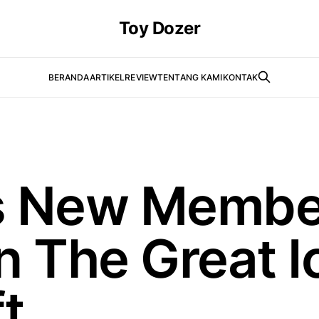
Toy Dozer
BERANDA
ARTIKEL
REVIEW
TENTANG KAMI
KONTAK
s New Membe
 The Great I
t