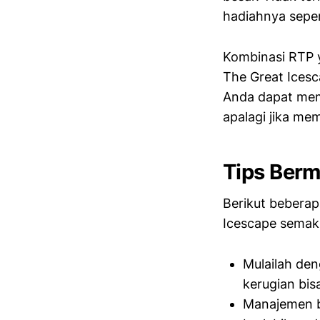
hadiahnya sepert
Kombinasi RTP 
The Great Icesc
Anda dapat mem
apalagi jika me
Tips Berm
Berikut beberap
Icescape semak
Mulailah den
kerugian bis
Manajemen ba