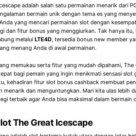
Icescape adalah salah satu permainan menarik dari P
ngalaman bermain unik dengan tema es yang meny
k Anda yang mencari permainan slot dengan kesemp
gi dan fitur bonus yang menggiurkan. Tak hanya itu
abung melalui
LTE4D
, tersedia bonus new member ya
ng menang Anda di awal permainan.
yang memukau serta fitur yang mudah dipahami, The 
 tepat bagi pemain yang ingin menikmati sensasi slo
 itu, kehadiran fitur slot bonus cashback membuat p
n menarik dan menguntungkan. Mari kita ulas lebih 
rategi terbaik agar Anda bisa maksimal dalam bermain 
lot The Great Icescape
ape adalah slot bertema kutub utara dengan latar b