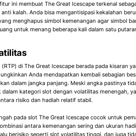
-fitur ini membuat The Great Icescape terkenal sebag
t anti kalah. Anda bisa mengantisipasi kekalahan be
 yang menghapus simbol kemenangan agar simbol bar
uang untuk menang beberapa kali dalam satu putara
tilitas
r (RTP) di The Great Icescape berada pada kisaran y
mungkinkan Anda mendapatkan kembali sebagian besa
an dalam jangka panjang. Meski angka pastinya tid
k dalam kategori slot dengan volatilitas menengah, y
ara risiko dan hadiah relatif stabil.
engah pada slot The Great Icescape cocok untuk pem
ombinasi antara kemenangan sering dan ukuran had
alu berisiko seperti slot volatilitas tinggi, dan juga tida