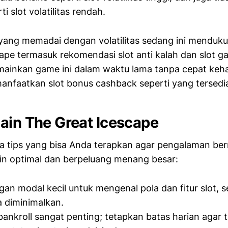
i slot volatilitas rendah.
yang memadai dengan volatilitas sedang ini mendu
ape termasuk rekomendasi slot anti kalah dan slot 
ainkan game ini dalam waktu lama tanpa cepat keha
manfaatkan slot bonus cashback seperti yang tersedi
ain The Great Icescape
a tips yang bisa Anda terapkan agar pengalaman be
in optimal dan berpeluang menang besar:
gan modal kecil untuk mengenal pola dan fitur slot, s
a diminimalkan.
nkroll sangat penting; tetapkan batas harian agar 