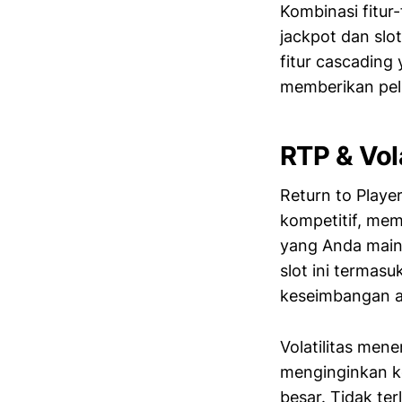
Kombinasi fitur
jackpot dan slo
fitur cascading
memberikan pel
RTP & Vola
Return to Playe
kompetitif, me
yang Anda maink
slot ini termasu
keseimbangan ant
Volatilitas men
menginginkan k
besar. Tidak terl