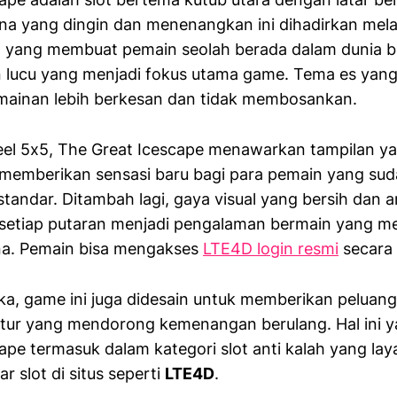
ana yang dingin dan menenangkan ini dihadirkan mela
ra yang membuat pemain seolah berada dalam dunia 
n lucu yang menjadi fokus utama game. Tema es yang
mainan lebih berkesan dan tidak membosankan.
eel 5x5, The Great Icescape menawarkan tampilan ya
l, memberikan sensasi baru bagi para pemain yang su
tandar. Ditambah lagi, gaya visual yang bersih dan 
setiap putaran menjadi pengalaman bermain yang 
a. Pemain bisa mengakses
LTE4D login resmi
secara 
etika, game ini juga didesain untuk memberikan pelua
r-fitur yang mendorong kemenangan berulang. Hal ini
ape termasuk dalam kategori slot anti kalah yang lay
 slot di situs seperti
LTE4D
.