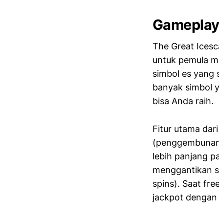
Gameplay 
The Great Ices
untuk pemula m
simbol es yang
banyak simbol 
bisa Anda raih.
Fitur utama dar
(penggembunan
lebih panjang pa
menggantikan si
spins). Saat fre
jackpot dengan 