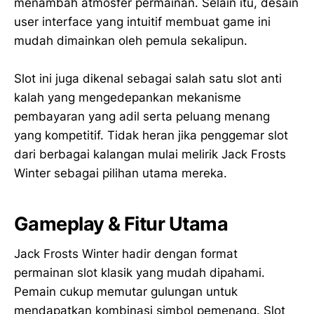
menambah atmosfer permainan. Selain itu, desain
user interface yang intuitif membuat game ini
mudah dimainkan oleh pemula sekalipun.
Slot ini juga dikenal sebagai salah satu slot anti
kalah yang mengedepankan mekanisme
pembayaran yang adil serta peluang menang
yang kompetitif. Tidak heran jika penggemar slot
dari berbagai kalangan mulai melirik Jack Frosts
Winter sebagai pilihan utama mereka.
Gameplay & Fitur Utama
Jack Frosts Winter hadir dengan format
permainan slot klasik yang mudah dipahami.
Pemain cukup memutar gulungan untuk
mendapatkan kombinasi simbol pemenang. Slot