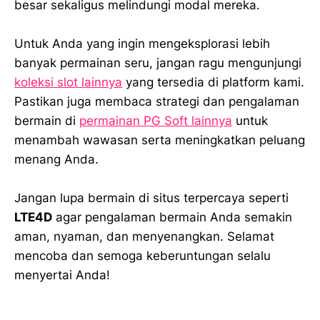
besar sekaligus melindungi modal mereka.
Untuk Anda yang ingin mengeksplorasi lebih
banyak permainan seru, jangan ragu mengunjungi
koleksi slot lainnya
yang tersedia di platform kami.
Pastikan juga membaca strategi dan pengalaman
bermain di
permainan PG Soft lainnya
untuk
menambah wawasan serta meningkatkan peluang
menang Anda.
Jangan lupa bermain di situs terpercaya seperti
LTE4D
agar pengalaman bermain Anda semakin
aman, nyaman, dan menyenangkan. Selamat
mencoba dan semoga keberuntungan selalu
menyertai Anda!