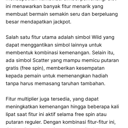
ini menawarkan banyak fitur menarik yang
membuat bermain semakin seru dan berpeluang
besar mendapatkan jackpot.
Salah satu fitur utama adalah simbol Wild yang
dapat menggantikan simbol lainnya untuk
membentuk kombinasi kemenangan. Selain itu,
ada simbol Scatter yang mampu memicu putaran
gratis (free spin), memberikan kesempatan
kepada pemain untuk memenangkan hadiah
tanpa harus memasang taruhan tambahan.
Fitur multiplier juga tersedia, yang dapat
meningkatkan kemenangan hingga beberapa kali
lipat saat fitur ini aktif selama free spin atau
putaran reguler. Dengan kombinasi fitur-fitur ini,