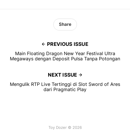
Share
PREVIOUS ISSUE
Main Floating Dragon New Year Festival Ultra
Megaways dengan Deposit Pulsa Tanpa Potongan
NEXT ISSUE
Mengulik RTP Live Tertinggi di Slot Sword of Ares
dari Pragmatic Play
Toy Dozer © 2026