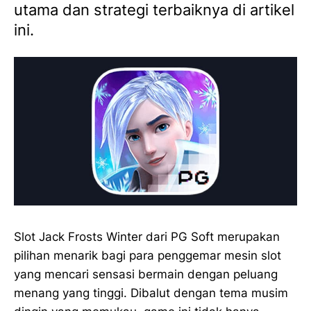
utama dan strategi terbaiknya di artikel
ini.
Slot Jack Frosts Winter dari PG Soft merupakan
pilihan menarik bagi para penggemar mesin slot
yang mencari sensasi bermain dengan peluang
menang yang tinggi. Dibalut dengan tema musim