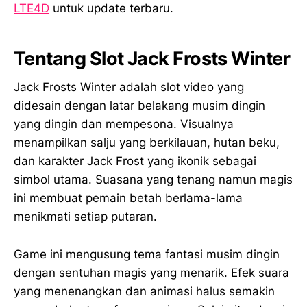
LTE4D
untuk update terbaru.
Tentang Slot Jack Frosts Winter
Jack Frosts Winter adalah slot video yang
didesain dengan latar belakang musim dingin
yang dingin dan mempesona. Visualnya
menampilkan salju yang berkilauan, hutan beku,
dan karakter Jack Frost yang ikonik sebagai
simbol utama. Suasana yang tenang namun magis
ini membuat pemain betah berlama-lama
menikmati setiap putaran.
Game ini mengusung tema fantasi musim dingin
dengan sentuhan magis yang menarik. Efek suara
yang menenangkan dan animasi halus semakin