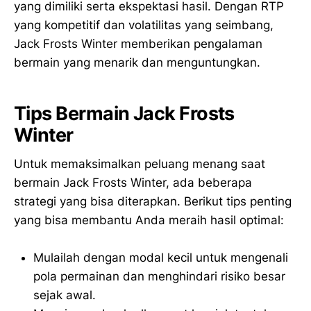
yang dimiliki serta ekspektasi hasil. Dengan RTP
yang kompetitif dan volatilitas yang seimbang,
Jack Frosts Winter memberikan pengalaman
bermain yang menarik dan menguntungkan.
Tips Bermain Jack Frosts
Winter
Untuk memaksimalkan peluang menang saat
bermain Jack Frosts Winter, ada beberapa
strategi yang bisa diterapkan. Berikut tips penting
yang bisa membantu Anda meraih hasil optimal:
Mulailah dengan modal kecil untuk mengenali
pola permainan dan menghindari risiko besar
sejak awal.