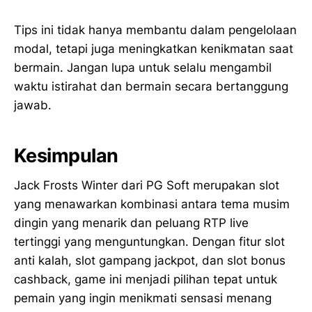
Tips ini tidak hanya membantu dalam pengelolaan
modal, tetapi juga meningkatkan kenikmatan saat
bermain. Jangan lupa untuk selalu mengambil
waktu istirahat dan bermain secara bertanggung
jawab.
Kesimpulan
Jack Frosts Winter dari PG Soft merupakan slot
yang menawarkan kombinasi antara tema musim
dingin yang menarik dan peluang RTP live
tertinggi yang menguntungkan. Dengan fitur slot
anti kalah, slot gampang jackpot, dan slot bonus
cashback, game ini menjadi pilihan tepat untuk
pemain yang ingin menikmati sensasi menang