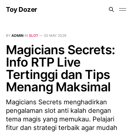
Toy Dozer
BY
ADMIN
IN
SLOT
—
30 MAY 2026
Magicians Secrets:
Info RTP Live
Tertinggi dan Tips
Menang Maksimal
Magicians Secrets menghadirkan
pengalaman slot anti kalah dengan
tema magis yang memukau. Pelajari
fitur dan strategi terbaik agar mudah