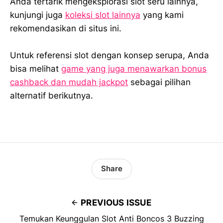
Anda tertarik mengeksplorasi slot seru lainnya,
kunjungi juga
koleksi slot lainnya
yang kami
rekomendasikan di situs ini.
Untuk referensi slot dengan konsep serupa, Anda
bisa melihat
game yang juga menawarkan bonus
cashback dan mudah jackpot
sebagai pilihan
alternatif berikutnya.
Share
PREVIOUS ISSUE
Temukan Keunggulan Slot Anti Boncos 3 Buzzing