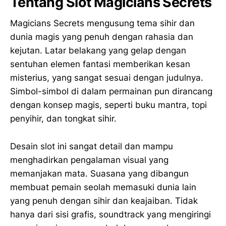
Tentang Slot Magicians Secrets
Magicians Secrets mengusung tema sihir dan
dunia magis yang penuh dengan rahasia dan
kejutan. Latar belakang yang gelap dengan
sentuhan elemen fantasi memberikan kesan
misterius, yang sangat sesuai dengan judulnya.
Simbol-simbol di dalam permainan pun dirancang
dengan konsep magis, seperti buku mantra, topi
penyihir, dan tongkat sihir.
Desain slot ini sangat detail dan mampu
menghadirkan pengalaman visual yang
memanjakan mata. Suasana yang dibangun
membuat pemain seolah memasuki dunia lain
yang penuh dengan sihir dan keajaiban. Tidak
hanya dari sisi grafis, soundtrack yang mengiringi