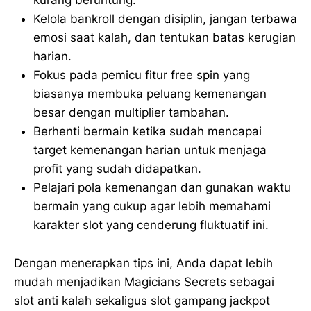
kurang beruntung.
Kelola bankroll dengan disiplin, jangan terbawa
emosi saat kalah, dan tentukan batas kerugian
harian.
Fokus pada pemicu fitur free spin yang
biasanya membuka peluang kemenangan
besar dengan multiplier tambahan.
Berhenti bermain ketika sudah mencapai
target kemenangan harian untuk menjaga
profit yang sudah didapatkan.
Pelajari pola kemenangan dan gunakan waktu
bermain yang cukup agar lebih memahami
karakter slot yang cenderung fluktuatif ini.
Dengan menerapkan tips ini, Anda dapat lebih
mudah menjadikan Magicians Secrets sebagai
slot anti kalah sekaligus slot gampang jackpot