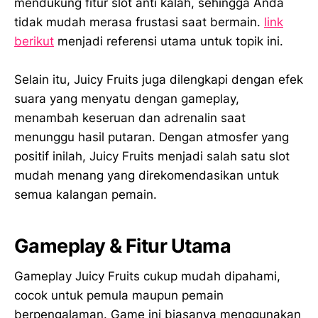
mendukung fitur slot anti kalah, sehingga Anda
tidak mudah merasa frustasi saat bermain.
link
berikut
menjadi referensi utama untuk topik ini.
Selain itu, Juicy Fruits juga dilengkapi dengan efek
suara yang menyatu dengan gameplay,
menambah keseruan dan adrenalin saat
menunggu hasil putaran. Dengan atmosfer yang
positif inilah, Juicy Fruits menjadi salah satu slot
mudah menang yang direkomendasikan untuk
semua kalangan pemain.
Gameplay & Fitur Utama
Gameplay Juicy Fruits cukup mudah dipahami,
cocok untuk pemula maupun pemain
berpengalaman. Game ini biasanya menggunakan