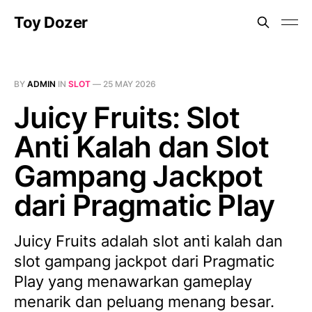
Toy Dozer
BY
ADMIN
IN
SLOT
—
25 MAY 2026
Juicy Fruits: Slot
Anti Kalah dan Slot
Gampang Jackpot
dari Pragmatic Play
Juicy Fruits adalah slot anti kalah dan
slot gampang jackpot dari Pragmatic
Play yang menawarkan gameplay
menarik dan peluang menang besar.