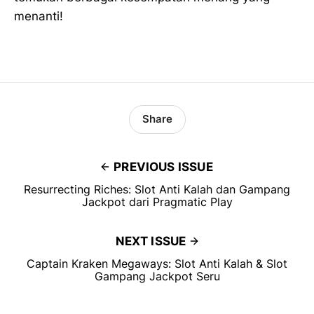
menanti!
Share
PREVIOUS ISSUE
Resurrecting Riches: Slot Anti Kalah dan Gampang
Jackpot dari Pragmatic Play
NEXT ISSUE
Captain Kraken Megaways: Slot Anti Kalah & Slot
Gampang Jackpot Seru