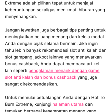
Extreme adalah pilihan tepat untuk menjajal
keberuntungan sekaligus menikmati hiburan yang
menyenangkan.
Jangan lewatkan juga berbagai tips penting untuk
meningkatkan peluang menang dan kelola modal
Anda dengan bijak selama bermain. Jika ingin
tahu lebih banyak rekomendasi slot anti kalah dan
slot gampang jackpot lainnya yang menawarkan
bonus cashback, Anda dapat membaca artikel
lain seperti
pengalaman menarik dengan game
slot anti kalah dan bonus cashback
yang juga
sangat direkomendasikan.
Untuk memulai petualangan Anda dengan Hot To
Burn Extreme, kunjungi
halaman utama
dan
temukan berbagai kesempatan menang yang