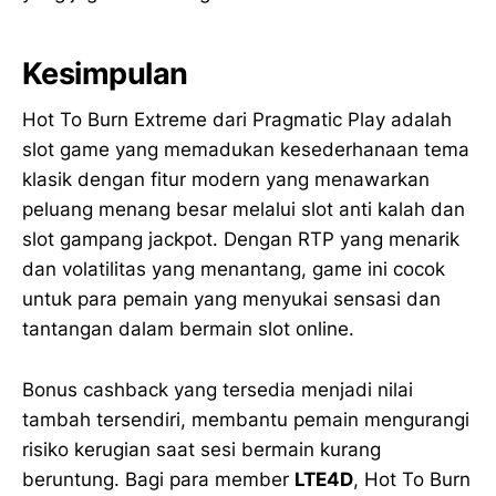
Kesimpulan
Hot To Burn Extreme dari Pragmatic Play adalah
slot game yang memadukan kesederhanaan tema
klasik dengan fitur modern yang menawarkan
peluang menang besar melalui slot anti kalah dan
slot gampang jackpot. Dengan RTP yang menarik
dan volatilitas yang menantang, game ini cocok
untuk para pemain yang menyukai sensasi dan
tantangan dalam bermain slot online.
Bonus cashback yang tersedia menjadi nilai
tambah tersendiri, membantu pemain mengurangi
risiko kerugian saat sesi bermain kurang
beruntung. Bagi para member
LTE4D
, Hot To Burn