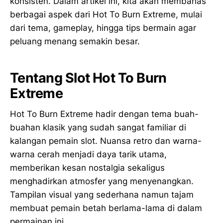
konsisten. Dalam artikel ini, kita akan membahas
berbagai aspek dari Hot To Burn Extreme, mulai
dari tema, gameplay, hingga tips bermain agar
peluang menang semakin besar.
Tentang Slot Hot To Burn
Extreme
Hot To Burn Extreme hadir dengan tema buah-
buahan klasik yang sudah sangat familiar di
kalangan pemain slot. Nuansa retro dan warna-
warna cerah menjadi daya tarik utama,
memberikan kesan nostalgia sekaligus
menghadirkan atmosfer yang menyenangkan.
Tampilan visual yang sederhana namun tajam
membuat pemain betah berlama-lama di dalam
permainan ini.