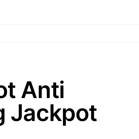
t Anti
g Jackpot