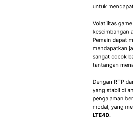
untuk mendapat
Volatilitas gam
keseimbangan a
Pemain dapat m
mendapatkan jac
sangat cocok b
tantangan mena
Dengan RTP dan
yang stabil di 
pengalaman ber
modal, yang men
LTE4D
.