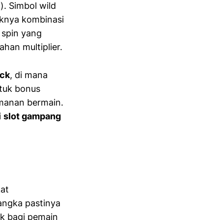
). Simbol wild
uknya kombinasi
 spin yang
an multiplier.
ack
, di mana
tuk bonus
manan bermain.
i
slot gampang
kat
angka pastinya
ik bagi pemain