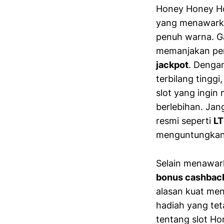
Honey Honey Hon
yang menawarka
penuh warna. Ga
memanjakan pem
jackpot
. Denga
terbilang tingg
slot yang ingi
berlebihan. Jan
resmi seperti
L
menguntungkan
Selain menawar
bonus cashbac
alasan kuat me
hadiah yang tet
tentang slot Ho