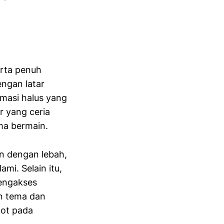
rta penuh
ngan latar
masi halus yang
r yang ceria
ma bermain.
an dengan lebah,
i. Selain itu,
engakses
n tema dan
lot pada