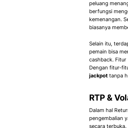
peluang menang 
berfungsi meng
kemenangan. Sem
biasanya membe
Selain itu, ter
pemain bisa me
cashback. Fitu
Dengan fitur-f
jackpot
tanpa h
RTP & Vola
Dalam hal Retur
pengembalian ya
secara terbuka.