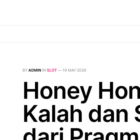
BY
ADMIN
IN
SLOT
—
19 MAY 2026
Honey Hone
Kalah dan
dari Pragm