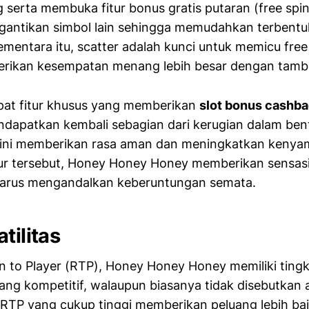
serta membuka fitur bonus gratis putaran (free spin
gantikan simbol lain sehingga memudahkan terbent
entara itu, scatter adalah kunci untuk memicu free
rikan kesempatan menang lebih besar dengan tambah
dapat fitur khusus yang memberikan
slot bonus cashb
ndapatkan kembali sebagian dari kerugian dalam ben
r ini memberikan rasa aman dan meningkatkan kenya
itur tersebut, Honey Honey Honey memberikan sensas
arus mengandalkan keberuntungan semata.
tilitas
n to Player (RTP), Honey Honey Honey memiliki ting
ng kompetitif, walaupun biasanya tidak disebutkan 
 RTP yang cukup tinggi memberikan peluang lebih ba