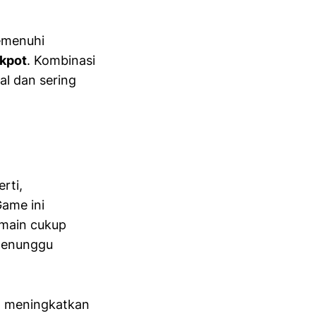
memenuhi
ckpot
. Kombinasi
l dan sering
rti,
ame ini
emain cukup
menunggu
g meningkatkan