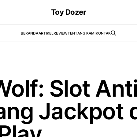
Toy Dozer
BERANDA
ARTIKEL
REVIEW
TENTANG KAMI
KONTAK
olf: Slot Ant
ng Jackpot d
Play