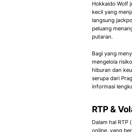
Hokkaido Wolf ju
kecil yang men
langsung jackp
peluang menang 
putaran.
Bagi yang meny
mengelola risi
hiburan dan keu
serupa dari Pra
informasi lengk
RTP & Vola
Dalam hal RTP (
online, yang be