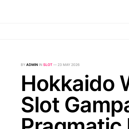
BY
ADMIN
IN
SLOT
—
23 MAY 2026
Hokkaido W
Slot Gampa
Pragmatic 