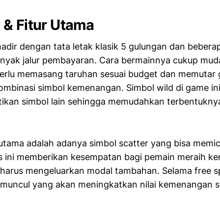
& Fitur Utama
adir dengan tata letak klasik 5 gulungan dan bebera
yak jalur pembayaran. Cara bermainnya cukup mud
erlu memasang taruhan sesuai budget dan memutar 
mbinasi simbol kemenangan. Simbol wild di game ini
ikan simbol lain sehingga memudahkan terbentukny
r utama adalah adanya simbol scatter yang bisa memic
ins ini memberikan kesempatan bagi pemain meraih 
harus mengeluarkan modal tambahan. Selama free spi
t muncul yang akan meningkatkan nilai kemenangan 