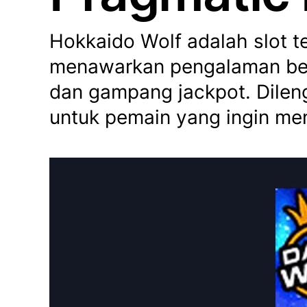
Hokkaido Wolf adalah slot t
menawarkan pengalaman berma
dan gampang jackpot. Dilen
untuk pemain yang ingin men