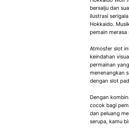
bersalju dan s
ilustrasi serig
Hokkaido. Musi
pemain merasa s
Atmosfer slot i
keindahan visua
permainan yang 
menenangkan se
dengan slot pa
Dengan kombinas
cocok bagi pem
dan peluang men
serupa, kamu bis