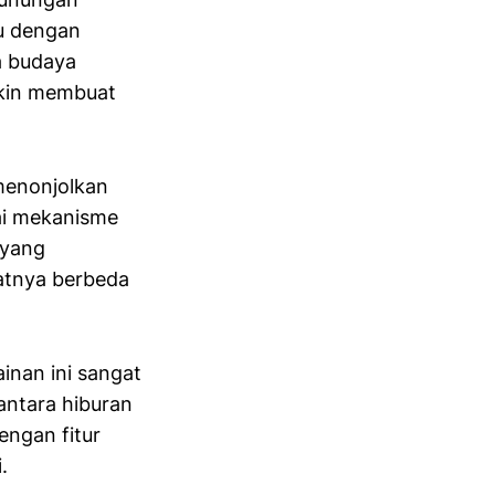
u dengan
a budaya
akin membuat
menonjolkan
gai mekanisme
 yang
atnya berbeda
inan ini sangat
ntara hiburan
engan fitur
.