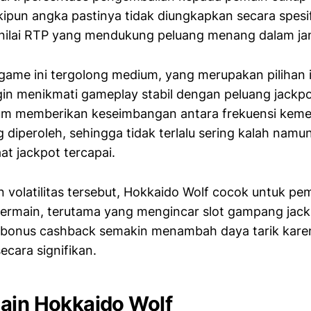
kipun angka pastinya tidak diungkapkan secara spesi
ilai RTP yang mendukung peluang menang dalam ja
a game ini tergolong medium, yang merupakan pilihan i
in menikmati gameplay stabil dengan peluang jackpot
dium memberikan keseimbangan antara frekuensi ke
g diperoleh, sehingga tidak terlalu sering kalah namu
at jackpot tercapai.
volatilitas tersebut, Hokkaido Wolf cocok untuk p
ermain, terutama yang mengincar slot gampang jack
ur bonus cashback semakin menambah daya tarik kar
secara signifikan.
ain Hokkaido Wolf