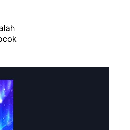
alah
cocok