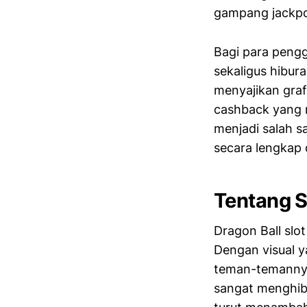
gampang jackpo
Bagi para peng
sekaligus hibura
menyajikan graf
cashback yang m
menjadi salah s
secara lengkap
Tentang S
Dragon Ball slo
Dengan visual y
teman-temannya
sangat menghibu