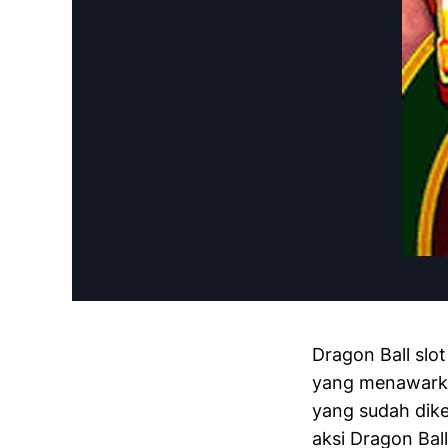
Dragon Ball slo
yang menawarka
yang sudah dike
aksi Dragon Bal