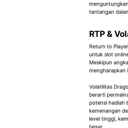
menguntungkan,
tantangan dalam
RTP & Vola
Return to Playe
untuk slot onli
Meskipun angka 
mengharapkan RT
Volatilitas Drag
berarti permai
potensi hadiah 
kemenangan deng
level tinggi, k
besar.