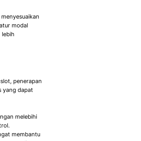
t menyesuaikan
atur modal
 lebih
slot, penerapan
ps yang dapat
angan melebihi
rol.
angat membantu