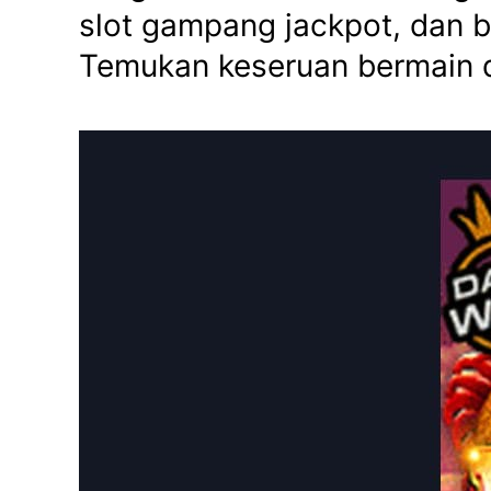
slot gampang jackpot, dan 
Temukan keseruan bermain da