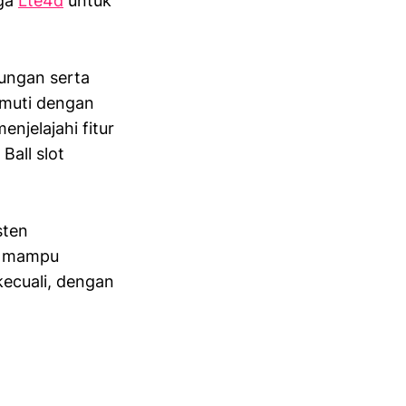
uga
Lte4d
untuk
ungan serta
limuti dengan
njelajahi fitur
Ball slot
sten
ga mampu
kecuali, dengan