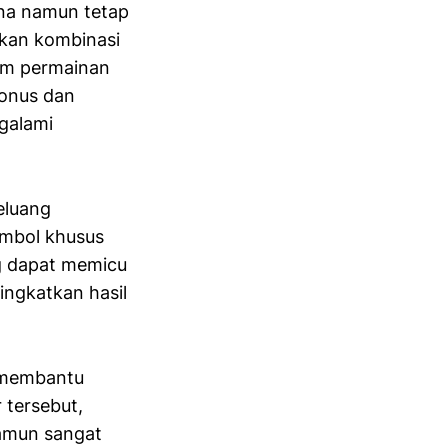
ana namun tetap
kan kombinasi
am permainan
bonus dan
galami
eluang
imbol khusus
ng dapat memicu
ningkatkan hasil
g membantu
tersebut,
amun sangat