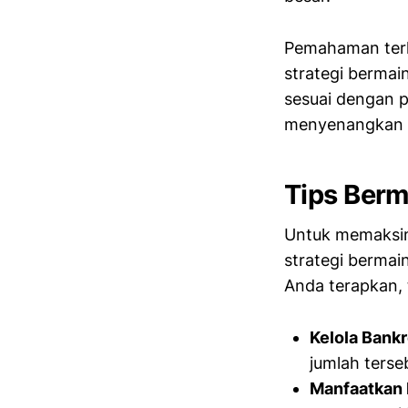
Pemahaman terh
strategi berma
sesuai dengan p
menyenangkan t
Tips Berm
Untuk memaksim
strategi bermai
Anda terapkan, 
Kelola Bankr
jumlah ters
Manfaatkan 