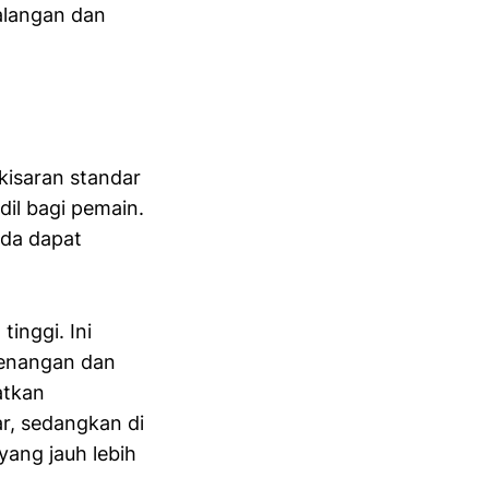
alangan dan
kisaran standar
il bagi pemain.
nda dapat
tinggi. Ini
menangan dan
atkan
r, sedangkan di
yang jauh lebih