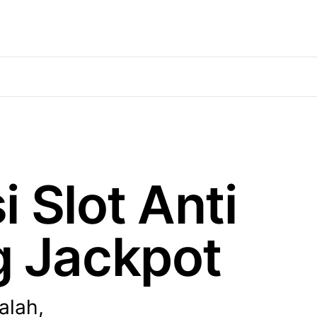
i Slot Anti
g Jackpot
alah,