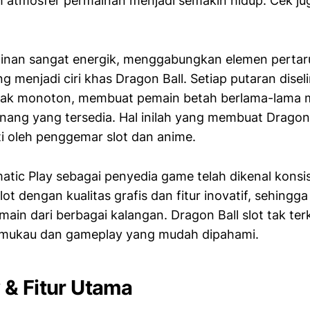
 atmosfer permainan menjadi semakin hidup. Cek j
inan sangat energik, menggabungkan elemen pertar
g menjadi ciri khas Dragon Ball. Setiap putaran dise
dak monoton, membuat pemain betah berlama-lama me
ang yang tersedia. Hal inilah yang membuat Dragon 
i oleh penggemar slot dan anime.
gmatic Play sebagai penyedia game telah dikenal konsi
ot dengan kualitas grafis dan fitur inovatif, sehing
in dari berbagai kalangan. Dragon Ball slot tak ter
mukau dan gameplay yang mudah dipahami.
& Fitur Utama