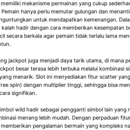
ot memiliki mekanisme permainan yang cukup sederh
Pemain hanya perlu memutar gulungan dan menanti
enguntungkan untuk mendapatkan kemenangan. Dal
 anti kalah hadir dengan cara memberikan kesempatan 
l secara berkala agar pemain tidak terlalu lama men
ntun.
ang jackpot juga menjadi daya tarik utama, di mana p
kpot besar terasa lebih terbuka melalui kombinasi s
 yang menarik. Slot ini menyediakan fitur scatter ya
free spin) dengan multiplier tinggi, sehingga bisa me
ra signifikan.
simbol wild hadir sebagai pengganti simbol lain yan
inasi menang lebih mudah. Dengan perpaduan fitur 
ot memberikan pengalaman bermain yang kompleks n