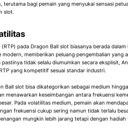
 terutama bagi pemain yang menyukai sensasi petu
 slot.
tilitas
r (RTP) pada Dragon Ball slot biasanya berada dalam 
ne modern, memberikan peluang pengembalian yang ad
pastinya tidak selalu diumumkan secara eksplisit, A
P yang kompetitif sesuai standar industri.
on Ball slot bisa dikategorikan sebagai medium hingga 
nan menawarkan keseimbangan antara frekuensi ke
besar. Pada volatilitas medium, pemain akan mendap
an frekuensi cukup sering namun tidak terlalu besa
emenangan mungkin lebih jarang tetapi dengan hadiah 