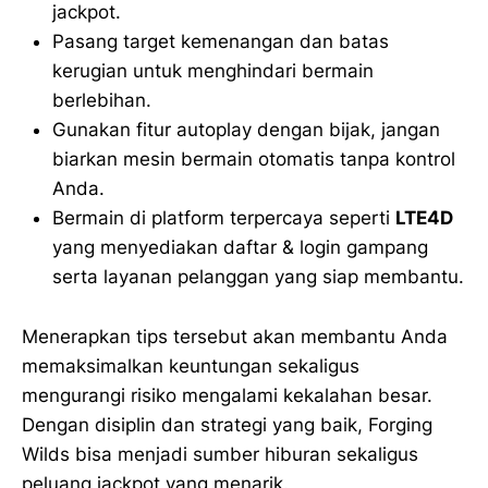
jackpot.
Pasang target kemenangan dan batas
kerugian untuk menghindari bermain
berlebihan.
Gunakan fitur autoplay dengan bijak, jangan
biarkan mesin bermain otomatis tanpa kontrol
Anda.
Bermain di platform terpercaya seperti
LTE4D
yang menyediakan daftar & login gampang
serta layanan pelanggan yang siap membantu.
Menerapkan tips tersebut akan membantu Anda
memaksimalkan keuntungan sekaligus
mengurangi risiko mengalami kekalahan besar.
Dengan disiplin dan strategi yang baik, Forging
Wilds bisa menjadi sumber hiburan sekaligus
peluang jackpot yang menarik.