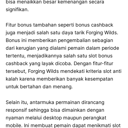
bisa menaikkan besar kemenangan secara
signifikan.
Fitur bonus tambahan seperti bonus cashback
juga menjadi salah satu daya tarik Forging Wilds.
Bonus ini memberikan pengembalian sebagian
dari kerugian yang dialami pemain dalam periode
tertentu, menjadikannya salah satu slot bonus
cashback yang layak dicoba. Dengan fitur-fitur
tersebut, Forging Wilds mendekati kriteria slot anti
kalah karena memberikan banyak kesempatan
untuk bertahan dan menang.
Selain itu, antarmuka permainan dirancang
responsif sehingga bisa dimainkan dengan
nyaman melalui desktop maupun perangkat
mobile. Ini membuat pemain dapat menikmati slot