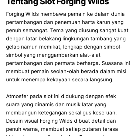
Tentang Slot Forging Wilds
Forging Wilds membawa pemain ke dalam dunia
pertambangan dan penemuan harta karun yang
penuh semangat. Tema yang diusung sangat kuat
dengan latar belakang lingkungan tambang yang
gelap namun memikat, lengkap dengan simbol-
simbol yang menggambarkan alat-alat
pertambangan dan permata berharga. Suasana ini
membuat pemain seolah-olah berada dalam misi
untuk menempa kekayaan secara langsung.
Atmosfer pada slot ini didukung dengan efek
suara yang dinamis dan musik latar yang
membangun ketegangan sekaligus keseruan.
Desain visual Forging Wilds dibuat detail dan
penuh warna, membuat setiap putaran terasa