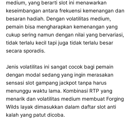
medium, yang berarti slot ini menawarkan
keseimbangan antara frekuensi kemenangan dan
besaran hadiah. Dengan volatilitas medium,
pemain bisa mengharapkan kemenangan yang
cukup sering namun dengan nilai yang bervariasi,
tidak terlalu kecil tapi juga tidak terlalu besar
secara sporadis.
Jenis volatilitas ini sangat cocok bagi pemain
dengan modal sedang yang ingin merasakan
sensasi slot gampang jackpot tanpa harus
menunggu waktu lama. Kombinasi RTP yang
menarik dan volatilitas medium membuat Forging
Wilds layak dimasukkan dalam daftar slot anti
kalah yang patut dicoba.