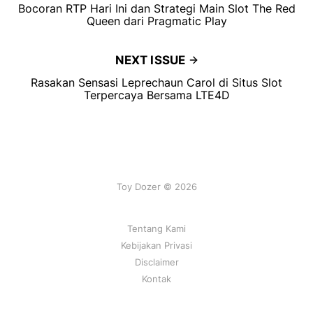
Bocoran RTP Hari Ini dan Strategi Main Slot The Red
Queen dari Pragmatic Play
NEXT ISSUE
Rasakan Sensasi Leprechaun Carol di Situs Slot
Terpercaya Bersama LTE4D
Toy Dozer © 2026
Tentang Kami
Kebijakan Privasi
Disclaimer
Kontak