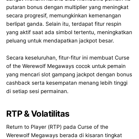
putaran bonus dengan multiplier yang meningkat
secara progresif, memungkinkan kemenangan
berlipat ganda. Selain itu, terdapat fitur respin
yang aktif saat ada simbol tertentu, meningkatkan
peluang untuk mendapatkan jackpot besar.
Secara keseluruhan, fitur-fitur ini membuat Curse
of the Werewolf Megaways cocok untuk pemain
yang mencari slot gampang jackpot dengan bonus
cashback serta kesempatan menang lebih tinggi
di setiap sesi permainan.
RTP & Volatilitas
Return to Player (RTP) pada Curse of the
Werewolf Megaways berada di kisaran tingkat