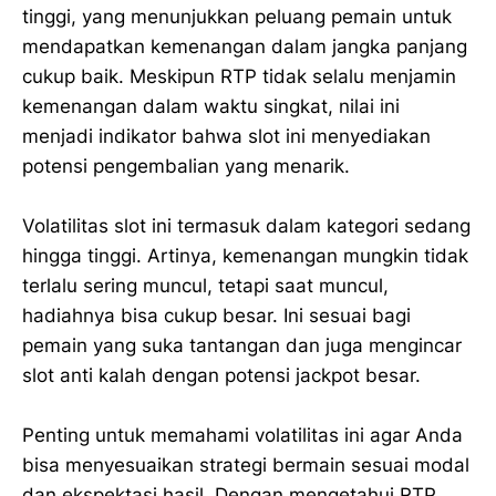
tinggi, yang menunjukkan peluang pemain untuk
mendapatkan kemenangan dalam jangka panjang
cukup baik. Meskipun RTP tidak selalu menjamin
kemenangan dalam waktu singkat, nilai ini
menjadi indikator bahwa slot ini menyediakan
potensi pengembalian yang menarik.
Volatilitas slot ini termasuk dalam kategori sedang
hingga tinggi. Artinya, kemenangan mungkin tidak
terlalu sering muncul, tetapi saat muncul,
hadiahnya bisa cukup besar. Ini sesuai bagi
pemain yang suka tantangan dan juga mengincar
slot anti kalah dengan potensi jackpot besar.
Penting untuk memahami volatilitas ini agar Anda
bisa menyesuaikan strategi bermain sesuai modal
dan ekspektasi hasil. Dengan mengetahui RTP