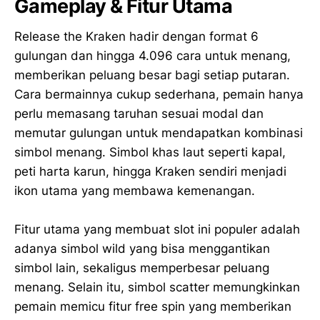
Gameplay & Fitur Utama
Release the Kraken hadir dengan format 6
gulungan dan hingga 4.096 cara untuk menang,
memberikan peluang besar bagi setiap putaran.
Cara bermainnya cukup sederhana, pemain hanya
perlu memasang taruhan sesuai modal dan
memutar gulungan untuk mendapatkan kombinasi
simbol menang. Simbol khas laut seperti kapal,
peti harta karun, hingga Kraken sendiri menjadi
ikon utama yang membawa kemenangan.
Fitur utama yang membuat slot ini populer adalah
adanya simbol wild yang bisa menggantikan
simbol lain, sekaligus memperbesar peluang
menang. Selain itu, simbol scatter memungkinkan
pemain memicu fitur free spin yang memberikan