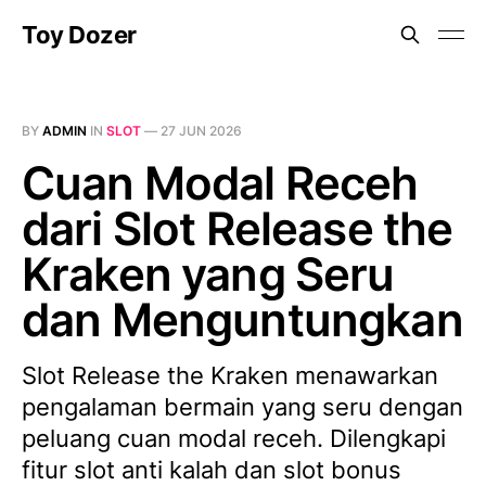
Toy Dozer
BY
ADMIN
IN
SLOT
—
27 JUN 2026
Cuan Modal Receh
dari Slot Release the
Kraken yang Seru
dan Menguntungkan
Slot Release the Kraken menawarkan
pengalaman bermain yang seru dengan
peluang cuan modal receh. Dilengkapi
fitur slot anti kalah dan slot bonus