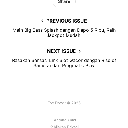
Share
PREVIOUS ISSUE
Main Big Bass Splash dengan Depo 5 Ribu, Raih
Jackpot Mudah!
NEXT ISSUE
Rasakan Sensasi Link Slot Gacor dengan Rise of
Samurai dari Pragmatic Play
Toy Dozer © 2026
Tentang Kami
Kebijakan Privasi