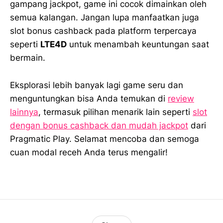
gampang jackpot, game ini cocok dimainkan oleh
semua kalangan. Jangan lupa manfaatkan juga
slot bonus cashback pada platform terpercaya
seperti
LTE4D
untuk menambah keuntungan saat
bermain.
Eksplorasi lebih banyak lagi game seru dan
menguntungkan bisa Anda temukan di
review
lainnya
, termasuk pilihan menarik lain seperti
slot
dengan bonus cashback dan mudah jackpot
dari
Pragmatic Play. Selamat mencoba dan semoga
cuan modal receh Anda terus mengalir!