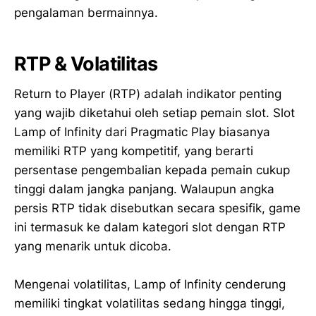
pengalaman bermainnya.
RTP & Volatilitas
Return to Player (RTP) adalah indikator penting
yang wajib diketahui oleh setiap pemain slot. Slot
Lamp of Infinity dari Pragmatic Play biasanya
memiliki RTP yang kompetitif, yang berarti
persentase pengembalian kepada pemain cukup
tinggi dalam jangka panjang. Walaupun angka
persis RTP tidak disebutkan secara spesifik, game
ini termasuk ke dalam kategori slot dengan RTP
yang menarik untuk dicoba.
Mengenai volatilitas, Lamp of Infinity cenderung
memiliki tingkat volatilitas sedang hingga tinggi,