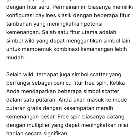
dengan fitur seru. Permainan ini biasanya memiliki
konfigurasi paylines klasik dengan beberapa fitur
tambahan yang meningkatkan potensi
kemenangan. Salah satu fitur utama adalah
simbol wild yang dapat menggantikan simbol lain
untuk membentuk kombinasi kemenangan lebih
mudah.
Selain wild, terdapat juga simbol scatter yang
berfungsi sebagai pemicu fitur free spin. Ketika
Anda mendapatkan beberapa simbol scatter
dalam satu putaran, Anda akan masuk ke mode
putaran gratis dengan kesempatan meraih
kemenangan besar. Free spin biasanya datang
dengan multiplier yang dapat meningkatkan nilai
hadiah secara signifikan.