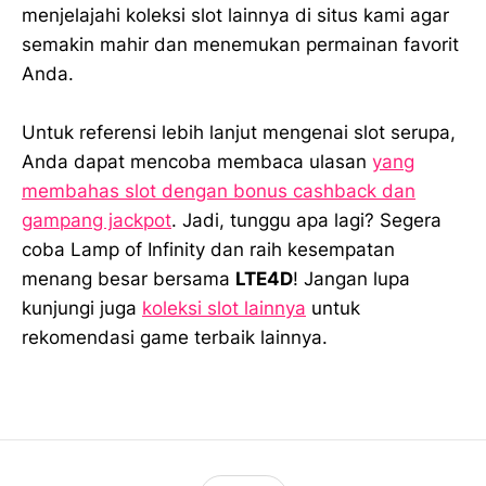
menjelajahi koleksi slot lainnya di situs kami agar
semakin mahir dan menemukan permainan favorit
Anda.
Untuk referensi lebih lanjut mengenai slot serupa,
Anda dapat mencoba membaca ulasan
yang
membahas slot dengan bonus cashback dan
gampang jackpot
. Jadi, tunggu apa lagi? Segera
coba Lamp of Infinity dan raih kesempatan
menang besar bersama
LTE4D
! Jangan lupa
kunjungi juga
koleksi slot lainnya
untuk
rekomendasi game terbaik lainnya.