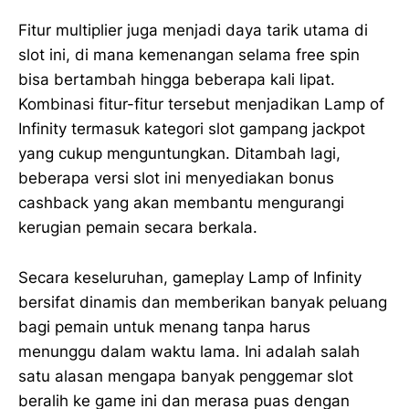
Fitur multiplier juga menjadi daya tarik utama di
slot ini, di mana kemenangan selama free spin
bisa bertambah hingga beberapa kali lipat.
Kombinasi fitur-fitur tersebut menjadikan Lamp of
Infinity termasuk kategori slot gampang jackpot
yang cukup menguntungkan. Ditambah lagi,
beberapa versi slot ini menyediakan bonus
cashback yang akan membantu mengurangi
kerugian pemain secara berkala.
Secara keseluruhan, gameplay Lamp of Infinity
bersifat dinamis dan memberikan banyak peluang
bagi pemain untuk menang tanpa harus
menunggu dalam waktu lama. Ini adalah salah
satu alasan mengapa banyak penggemar slot
beralih ke game ini dan merasa puas dengan