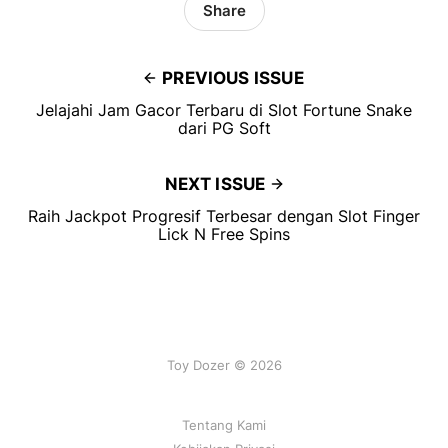
Share
PREVIOUS ISSUE
Jelajahi Jam Gacor Terbaru di Slot Fortune Snake
dari PG Soft
NEXT ISSUE
Raih Jackpot Progresif Terbesar dengan Slot Finger
Lick N Free Spins
Toy Dozer © 2026
Tentang Kami