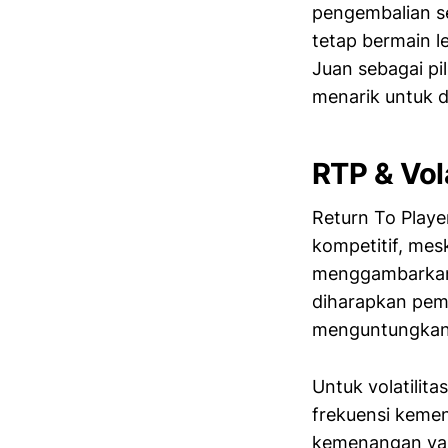
pengembalian se
tetap bermain le
Juan sebagai pi
menarik untuk d
RTP & Vola
Return To Playe
kompetitif, mes
menggambarkan 
diharapkan pema
menguntungkan 
Untuk volatilit
frekuensi keme
kemenangan yang