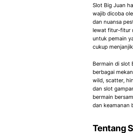
Slot Big Juan h
wajib dicoba o
dan nuansa pest
lewat fitur-fitu
untuk pemain y
cukup menjanjik
Bermain di slo
berbagai mekan
wild, scatter, 
dan slot gampang
bermain bersam
dan keamanan b
Tentang S