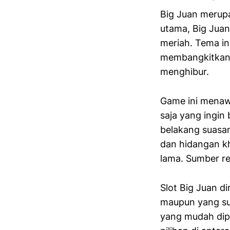
Big Juan merup
utama, Big Juan
meriah. Tema in
membangkitkan 
menghibur.
Game ini menaw
saja yang ingi
belakang suasana
dan hidangan k
lama. Sumber r
Slot Big Juan d
maupun yang su
yang mudah dipa