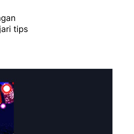
ngan
ri tips