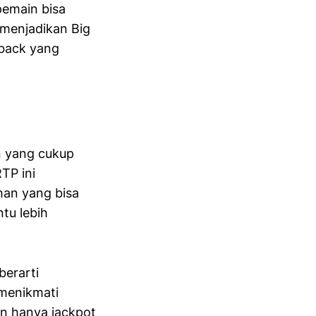
pemain bisa
i menjadikan Big
hback yang
an yang cukup
TP ini
han yang bisa
tu lebih
berarti
 menikmati
an hanya jackpot