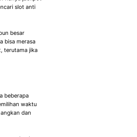
cari slot anti
pun besar
da bisa merasa
 terutama jika
da beberapa
emilihan waktu
enangkan dan