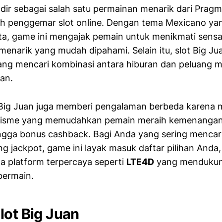
adir sebagai salah satu permainan menarik dari Pragm
leh penggemar slot online. Dengan tema Mexicano y
a, game ini mengajak pemain untuk menikmati sensa
r menarik yang mudah dipahami. Selain itu, slot Big J
ang mencari kombinasi antara hiburan dan peluang 
an.
t Big Juan juga memberi pengalaman berbeda karena
isme yang memudahkan pemain meraih kemenangan, m
hingga bonus cashback. Bagi Anda yang sering mencari 
 jackpot, game ini layak masuk daftar pilihan Anda, 
a platform terpercaya seperti
LTE4D
yang menduku
ermain.
lot Big Juan