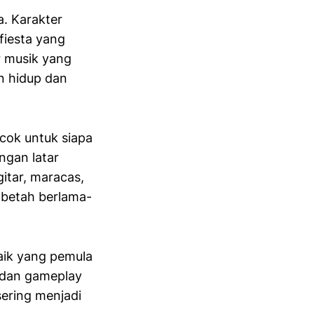
. Karakter
fiesta yang
r musik yang
n hidup dan
cok untuk siapa
ngan latar
gitar, maracas,
betah berlama-
baik yang pemula
 dan gameplay
ering menjadi