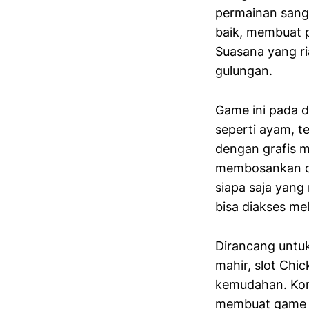
permainan sang
baik, membuat p
Suasana yang r
gulungan.
Game ini pada 
seperti ayam, t
dengan grafis m
membosankan dan
siapa saja yang
bisa diakses mel
Dirancang untuk 
mahir, slot Ch
kemudahan. Komb
membuat game in