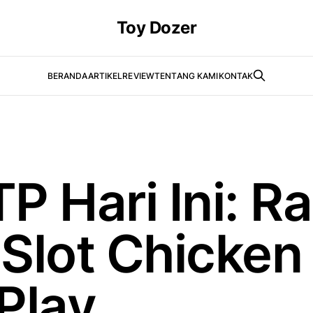
Toy Dozer
BERANDA
ARTIKEL
REVIEW
TENTANG KAMI
KONTAK
P Hari Ini: R
Slot Chicken
Play