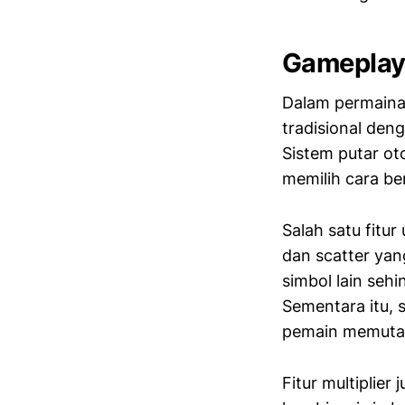
Gameplay 
Dalam permaina
tradisional de
Sistem putar ot
memilih cara b
Salah satu fitu
dan scatter ya
simbol lain se
Sementara itu, 
pemain memutar
Fitur multiplier