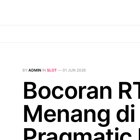
BY
ADMIN
IN
SLOT
—
01 JUN 2026
Bocoran RT
Menang di 
Pragmatic 