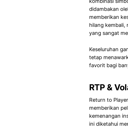
kombinasi simbo
didambakan oleh
memberikan kes
hilang kembali,
yang sangat m
Keseluruhan ga
tetap menawarka
favorit bagi ba
RTP & Vola
Return to Playe
memberikan pel
kemenangan inst
ini diketahui me