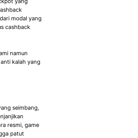
ackpot yang
 cashback
dari modal yang
nus cashback
hami namun
anti kalah yang
 yang seimbang,
njanjikan
ara resmi, game
ngga patut