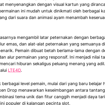
at menyenangkan dengan visual kartun yang diranc
ermainan ini mudah untuk dinikmati oleh berbagai k
iang dari suara dan animasi ayam menambah keseru
dasarnya mengambil latar peternakan dengan berbaga
elur emas, dan alat-alat peternakan yang semuanya d
enarik. Pemain dibuat betah berlama-lama dengan de
 alur permainan yang responsif. Ini menjadi nilai 
 mencari hiburan sekaligus peluang menang yang adi
alui
LTE4D
.
berbagai level pemain, mulai dari yang baru belajar h
icken Drop menawarkan keseimbangan antara tantan
inasi tema unik dan fitur canggih menjadi daya tar
i populer di kalangan pecinta slot.