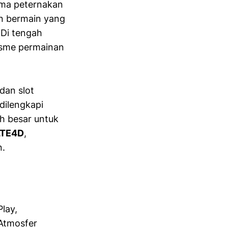
tema peternakan
n bermain yang
 Di tengah
nisme permainan
dan slot
dilengkapi
h besar untuk
LTE4D
,
n.
lay,
Atmosfer