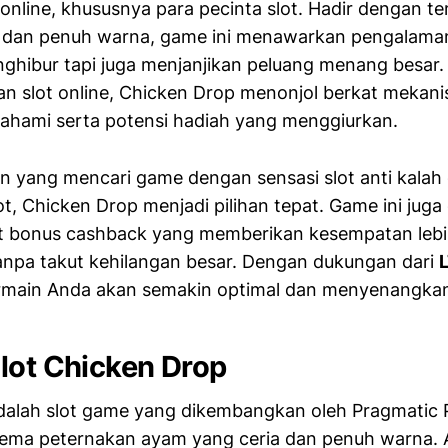
online, khususnya para pecinta slot. Hadir dengan 
 dan penuh warna, game ini menawarkan pengalama
ghibur tapi juga menjanjikan peluang menang besar.
an slot online, Chicken Drop menonjol berkat meka
ahami serta potensi hadiah yang menggiurkan.
n yang mencari game dengan sensasi slot anti kalah 
, Chicken Drop menjadi pilihan tepat. Game ini juga 
lot bonus cashback yang memberikan kesempatan lebi
anpa takut kehilangan besar. Dengan dukungan dari
main Anda akan semakin optimal dan menyenangka
lot Chicken Drop
dalah slot game yang dikembangkan oleh Pragmatic P
ema peternakan ayam yang ceria dan penuh warna. 