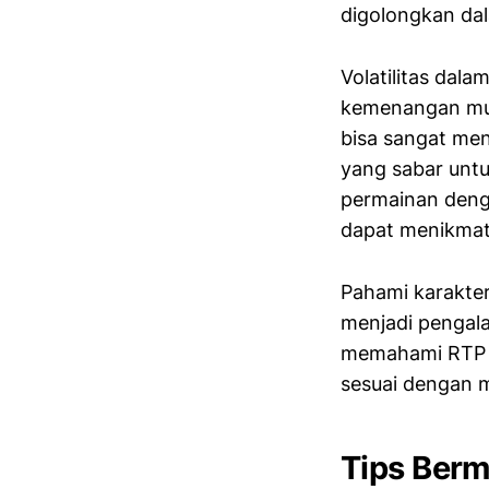
digolongkan dal
Volatilitas dala
kemenangan mung
bisa sangat men
yang sabar unt
permainan denga
dapat menikmati
Pahami karakter 
menjadi pengal
memahami RTP da
sesuai dengan 
Tips Berm