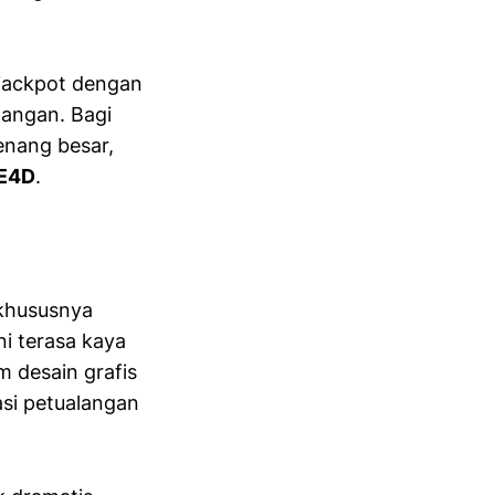
 jackpot dengan
angan. Bagi
enang besar,
E4D
.
 khususnya
i terasa kaya
m desain grafis
asi petualangan