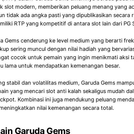
k slot modern, memberikan peluang menang yang adi
n tidak ada angka pasti yang dipublikasikan secara r
iliki RTP yang kompetitif di antara slot lain dari PG 
uda Gems cenderung ke level medium yang berarti fre
p sering muncul dengan nilai hadiah yang bervarias
 sangat cocok untuk pemain yang ingin menikmati aksi 
lu lama untuk mendapatkan kemenangan besar.
 stabil dan volatilitas medium, Garuda Gems mampu
ain yang mencari slot anti kalah sekaligus mudah da
ckpot. Kombinasi ini juga mendukung peluang mend
meningkatkan nilai kemenangan secara total.
main Garuda Gems