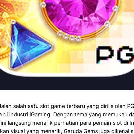
lah salah satu slot game terbaru yang dirilis oleh P
 di industri iGaming. Dengan tema yang memukau da
 ini langsung menarik perhatian para pemain slot di I
n visual yang menarik, Garuda Gems juga dikenal se