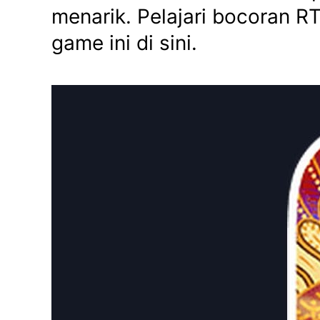
menarik. Pelajari bocoran R
game ini di sini.