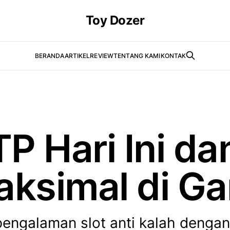
Toy Dozer
BERANDA
ARTIKEL
REVIEW
TENTANG KAMI
KONTAK
P Hari Ini da
ksimal di G
ngalaman slot anti kalah denga