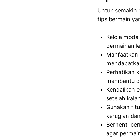
Untuk semakin 
tips bermain y
Kelola moda
permainan le
Manfaatkan f
mendapatkan
Perhatikan k
membantu da
Kendalikan e
setelah kalah
Gunakan fitu
kerugian da
Berhenti be
agar permai