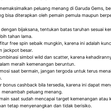
memaksimalkan peluang menang di Garuda Gems, ber
ang bisa diterapkan oleh pemain pemula maupun ber
l dengan bijaksana, tentukan batas taruhan sesuai 
bih tahan lama.
itur free spin sebaik mungkin, karena ini adalah kunc
 jackpot besar.
ombinasi simbol wild dan scatter, karena kehadirann
lam meraih kemenangan beruntun.
mosi saat bermain, jangan tergoda untuk terus mena
.
r bonus cashback bila tersedia, karena ini dapat me
n menambah peluang menang.
rmain saat sudah mencapai target kemenangan atau k
nan tetap menyenangkan dan tidak berisiko.