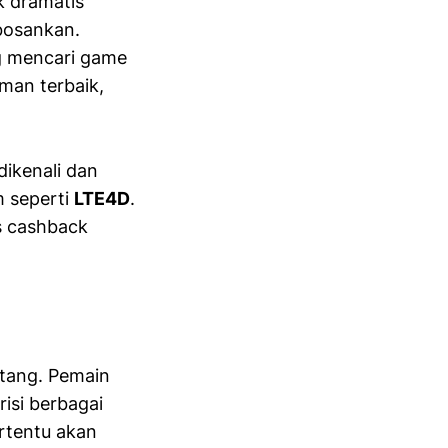
k dramatis
bosankan.
g mencari game
man terbaik,
ikenali dan
m seperti
LTE4D
.
s cashback
tang. Pemain
isi berbagai
rtentu akan